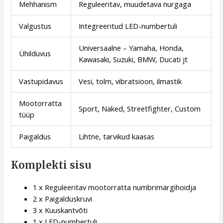
Mehhanism
Reguleeritav, muudetava nurgaga
Valgustus
Integreeritud LED-numbertuli
Universaalne – Yamaha, Honda,
Ühilduvus
Kawasaki, Suzuki, BMW, Ducati jt
Vastupidavus
Vesi, tolm, vibratsioon, ilmastik
Mootorratta
Sport, Naked, Streetfighter, Custom
tüüp
Paigaldus
Lihtne, tarvikud kaasas
Komplekti sisu
1 x Reguleeritav mootorratta numbrimärgihoidja
2 x Paigalduskruvi
3 x Kuuskantvõti
1 x LED-numbertuli