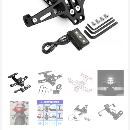
sportmudelitele
(Yamaha,
Honda,
BMW,
Ducati)
kogus