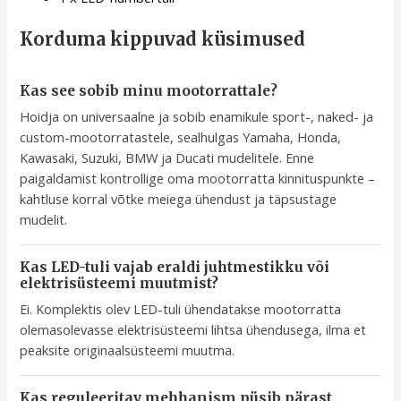
Korduma kippuvad küsimused
Kas see sobib minu mootorrattale?
Hoidja on universaalne ja sobib enamikule sport-, naked- ja
custom-mootorratastele, sealhulgas Yamaha, Honda,
Kawasaki, Suzuki, BMW ja Ducati mudelitele. Enne
paigaldamist kontrollige oma mootorratta kinnituspunkte –
kahtluse korral võtke meiega ühendust ja täpsustage
mudelit.
Kas LED-tuli vajab eraldi juhtmestikku või
elektrisüsteemi muutmist?
Ei. Komplektis olev LED-tuli ühendatakse mootorratta
olemasolevasse elektrisüsteemi lihtsa ühendusega, ilma et
peaksite originaalsüsteemi muutma.
Kas reguleeritav mehhanism püsib pärast