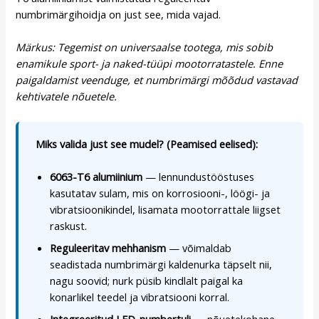
numbrimärgihoidja on just see, mida vajad.
Märkus: Tegemist on universaalse tootega, mis sobib
enamikule sport- ja naked-tüüpi mootorratastele. Enne
paigaldamist veenduge, et numbrimärgi mõõdud vastavad
kehtivatele nõuetele.
Miks valida just see mudel? (Peamised eelised):
6063-T6 alumiinium
— lennundustööstuses
kasutatav sulam, mis on korrosiooni-, löögi- ja
vibratsioonikindel, lisamata mootorrattale liigset
raskust.
Reguleeritav mehhanism
— võimaldab
seadistada numbrimärgi kaldenurka täpselt nii,
nagu soovid; nurk püsib kindlalt paigal ka
konarlikel teedel ja vibratsiooni korral.