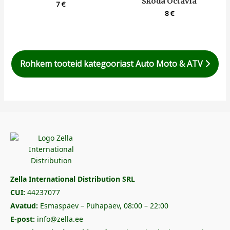
Skoda Octavia
7
€
8
€
Rohkem tooteid kategooriast Auto Moto & ATV
Zella International Distribution SRL
CUI:
44237077
Avatud:
Esmaspäev – Pühapäev, 08:00 – 22:00
E-post:
info@zella.ee