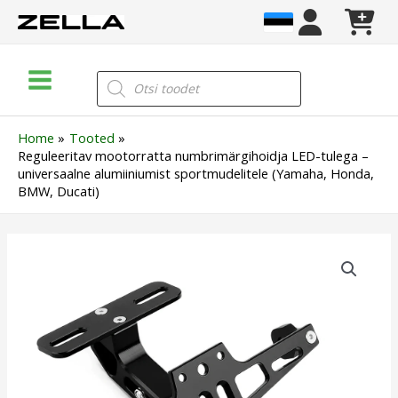
Skip
to
content
Main
Products
search
Menu
Home
Tooted
Reguleeritav mootorratta numbrimärgihoidja LED-tulega –
universaalne alumiiniumist sportmudelitele (Yamaha, Honda,
BMW, Ducati)
Reguleeritav
mootorratta
numbrimärgihoidja
LED-
tulega
–
universaalne
alumiiniumist