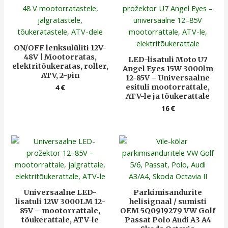
ON/OFF lenksulüliti 12V-
48V | Mootorratas,
LED-lisatuli Moto U7
elektritõukeratas, roller,
Angel Eyes 15W 3000lm
ATV, 2-pin
12-85V – Universaalne
esituli mootorrattale,
4
€
ATV-le ja tõukerattale
16
€
Universaalne LED-
Parkimisandurite
lisatuli 12W 3000LM 12-
helisignaal / sumisti
85V – mootorrattale,
OEM 5Q0919279 VW Golf
tõukerattale, ATV-le
Passat Polo Audi A3 A4