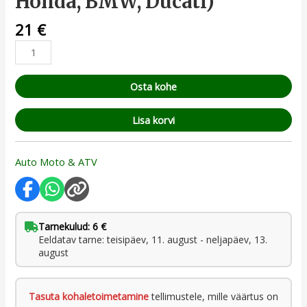
Honda, BMW, Ducati)
21
€
Osta kohe
Lisa korvi
Auto Moto & ATV
Tarnekulud: 6 €
Eeldatav tarne: teisipäev, 11. august - neljapäev, 13.
august
Tasuta kohaletoimetamine
tellimustele, mille väärtus on