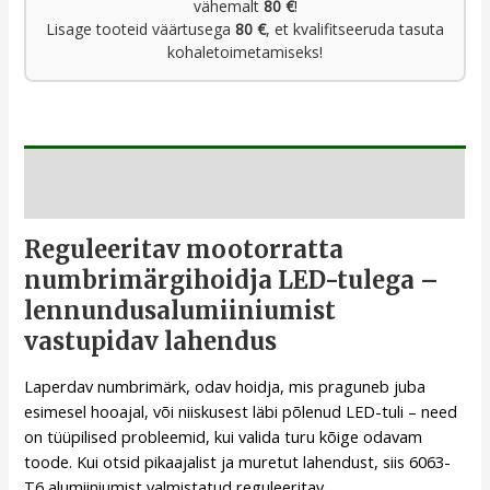
vähemalt
80 €
!
Lisage tooteid väärtusega
80 €
, et kvalifitseeruda tasuta
kohaletoimetamiseks!
Kirjeldus
Reguleeritav mootorratta
numbrimärgihoidja LED-tulega –
lennundusalumiiniumist
vastupidav lahendus
Laperdav numbrimärk, odav hoidja, mis praguneb juba
esimesel hooajal, või niiskusest läbi põlenud LED-tuli – need
on tüüpilised probleemid, kui valida turu kõige odavam
toode. Kui otsid pikaajalist ja muretut lahendust, siis 6063-
T6 alumiiniumist valmistatud reguleeritav