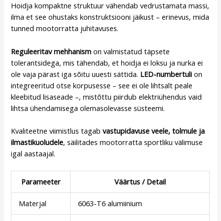
Hoidja kompaktne struktuur vähendab vedrustamata massi,
ilma et see ohustaks konstruktsiooni jäikust – erinevus, mida
tunned mootorratta juhitavuses.
Reguleeritav mehhanism
on valmistatud täpsete
tolerantsidega, mis tähendab, et hoidja ei loksu ja nurka ei
ole vaja pärast iga sõitu uuesti sättida.
LED-numbertuli
on
integreeritud otse korpusesse – see ei ole lihtsalt peale
kleebitud lisaseade –, mistõttu piirdub elektriühendus vaid
lihtsa ühendamisega olemasolevasse süsteemi.
Kvaliteetne viimistlus tagab
vastupidavuse veele, tolmule ja
ilmastikuoludele
, säilitades mootorratta sportliku välimuse
igal aastaajal.
Parameeter
Väärtus / Detail
Materjal
6063-T6 alumiinium