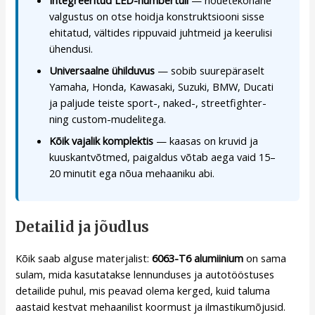
Integreeritud LED-numbertuli
— nõuetekohane
valgustus on otse hoidja konstruktsiooni sisse
ehitatud, vältides rippuvaid juhtmeid ja keerulisi
ühendusi.
Universaalne ühilduvus
— sobib suurepäraselt
Yamaha, Honda, Kawasaki, Suzuki, BMW, Ducati
ja paljude teiste sport-, naked-, streetfighter-
ning custom-mudelitega.
Kõik vajalik komplektis
— kaasas on kruvid ja
kuuskantvõtmed, paigaldus võtab aega vaid 15–
20 minutit ega nõua mehaaniku abi.
Detailid ja jõudlus
Kõik saab alguse materjalist:
6063-T6 alumiinium
on sama
sulam, mida kasutatakse lennunduses ja autotööstuses
detailide puhul, mis peavad olema kerged, kuid taluma
aastaid kestvat mehaanilist koormust ja ilmastikumõjusid.