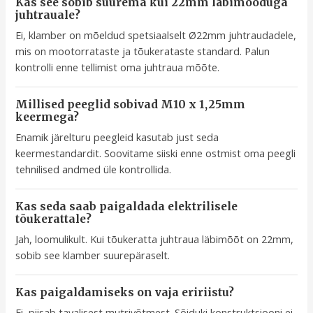
Kas see sobib suurema kui 22mm läbimõõduga
juhtrauale?
Ei, klamber on mõeldud spetsiaalselt Ø22mm juhtraudadele,
mis on mootorrataste ja tõukerataste standard. Palun
kontrolli enne tellimist oma juhtraua mõõte.
Millised peeglid sobivad M10 x 1,25mm
keermega?
Enamik järelturu peegleid kasutab just seda
keermestandardit. Soovitame siiski enne ostmist oma peegli
tehnilised andmed üle kontrollida.
Kas seda saab paigaldada elektrilisele
tõukerattale?
Jah, loomulikult. Kui tõukeratta juhtraua läbimõõt on 22mm,
sobib see klamber suurepäraselt.
Kas paigaldamiseks on vaja eririistu?
Ei, piisab tavalisest mutrivõtmest. Sõiduki konstruktsiooni ei