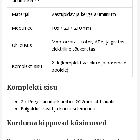
kinnituskeere
Materjal
Vastupidav ja kerge alumiinium
Mõõtmed
105 × 20 × 210 mm
Mootorratas, roller, ATV, jalgratas,
Ühilduvus
elektriline tõukeratas
2 tk (komplekt vasakule ja paremale
Komplekti sisu
poolele)
Komplekti sisu
2 x Peegli kinnitusklamber Ø22mm juhtrauale
Paigalduskruvid ja kinnituselemendid
Korduma kippuvad küsimused