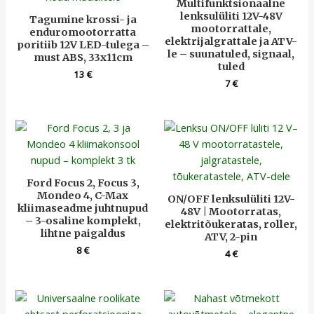
Multifunktsionaalne
lenksulüliti 12V-48V
Tagumine krossi- ja
mootorrattale,
enduromootorratta
elektrijalgrattale ja ATV-
poritiib 12V LED-tulega –
le – suunatuled, signaal,
must ABS, 33x11cm
tuled
13
€
7
€
Ford Focus 2, Focus 3,
Mondeo 4, C-Max
ON/OFF lenksulüliti 12V-
kliimaseadme juhtnupud
48V | Mootorratas,
– 3-osaline komplekt,
elektritõukeratas, roller,
lihtne paigaldus
ATV, 2-pin
8
€
4
€