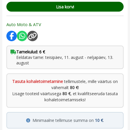
Lisa korvi
Auto Moto & ATV
Tarnekulud: 6 €
Eeldatav tarne: teisipäev, 11. august - neljapäev, 13.
august
Tasuta kohaletoimetamine
tellimustele, mille väärtus on
vähemalt
80 €
!
Lisage tooteid väärtusega
80 €
, et kvalifitseeruda tasuta
kohaletoimetamiseks!
Minimaalne tellimuse summa on
10 €
.