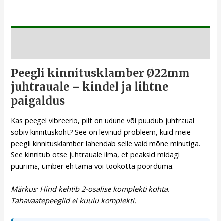
Kirjeldus
Peegli kinnitusklamber Ø22mm
juhtrauale – kindel ja lihtne
paigaldus
Kas peegel vibreerib, pilt on udune või puudub juhtraual
sobiv kinnituskoht? See on levinud probleem, kuid meie
peegli kinnitusklamber lahendab selle vaid mõne minutiga.
See kinnitub otse juhtrauale ilma, et peaksid midagi
puurima, ümber ehitama või töökotta pöörduma.
Märkus: Hind kehtib 2-osalise komplekti kohta.
Tahavaatepeeglid ei kuulu komplekti.