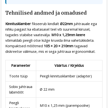
Tehnilised andmed ja omadused
Kinnitusklamber
fikseerub kindlalt
Ø22mm
juhtrauale ega
nihku paigast ka ebatasasel teel või suuremal kiirusel,
tagades stabiilse vaatevälja.
M10 x 1,25mm keere
võimaldab peegli otse külge kruvida ilma vahetükkideta.
Kompaktsed mõõtmed
105 × 20 × 210mm
tagavad
diskreetse välimuse, mis ei sega juhtraua ergonoomikat.
Parameeter
Väärtus / Kirjeldus
Toote tüüp
Peegli kinnitusklamber (adapter)
Sobiv juhtraua
Ø 22 mm
läbimõõt
Peegli
M10 x 1,25 mm (parempoolne)