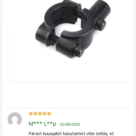
Hinnanguga
M*** L**p
25/06/2026
5
/ 5
Pärast kuuajalist kasutamist võin öelda, et