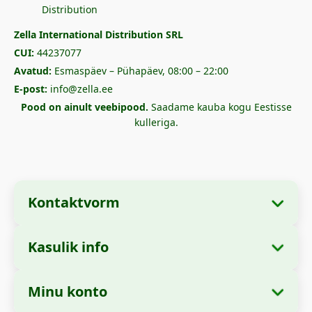
Zella International Distribution SRL
CUI:
44237077
Avatud:
Esmaspäev – Pühapäev, 08:00 – 22:00
E-post:
info@zella.ee
Pood on ainult veebipood.
Saadame kauba kogu Eestisse
kulleriga.
Kontaktvorm
Kasulik info
Ettevõtte andmed
Meist
Ettevõtte nimi:
Zella International Distribution
Minu konto
Kuidas tellida?
SRL