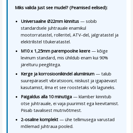
Miks valida just see mudel? (Peamised eelised):
Universaalne Ø22mm kinnitus
— sobib
standardsele juhtrauale enamikul
mootorratastel, rolleritel, ATV-del, jalgratastel ja
elektrilistel tõukeratastel.
M10 x 1,25mm parempoolne keere
— kõige
levinum standard, mis ühildub enam kui 90%
järelturu peeglitega.
Kerge ja korrosioonikindel alumiinium
— talub
suurepäraselt vibratsiooni, niiskust ja igapäevast
kasutamist, ilma et see roostetaks või laguneks.
Paigaldus alla 10 minutiga
— klamber kinnitub
otse juhtrauale, ei vaja puurimist ega keevitamist.
Piisab tavalisest mutrivõtmest.
2-osaline komplekt
— ühe tellimusega varustad
mõlemad juhtraua pooled.