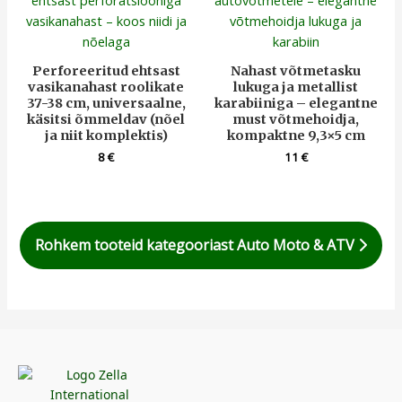
Perforeeritud ehtsast
Nahast võtmetasku
vasikanahast roolikate
lukuga ja metallist
37-38 cm, universaalne,
karabiiniga – elegantne
käsitsi õmmeldav (nõel
must võtmehoidja,
ja niit komplektis)
kompaktne 9,3×5 cm
8
€
11
€
Rohkem tooteid kategooriast Auto Moto & ATV