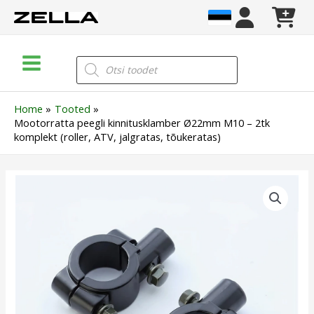
Skip
to
content
Main
Products
search
Menu
Home
Tooted
Mootorratta peegli kinnitusklamber Ø22mm M10 – 2tk
komplekt (roller, ATV, jalgratas, tõukeratas)
Mootorratta
peegli
kinnitusklamber
Ø22mm
M10
–
2tk
komplekt
(roller,