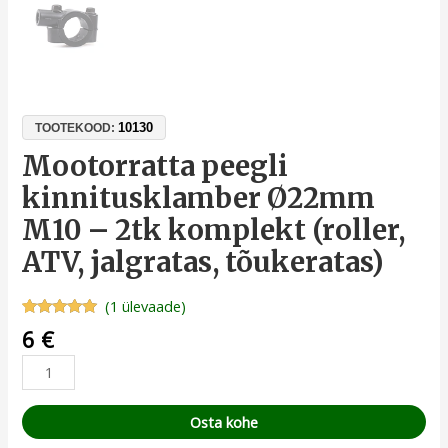
10130
TOOTEKOOD:
Mootorratta peegli
kinnitusklamber Ø22mm
M10 – 2tk komplekt (roller,
ATV, jalgratas, tõukeratas)
(
1
ülevaade)
Hinnatud
1
6
€
5.00
/5
kliendi
hinnangu
põhjal
Osta kohe