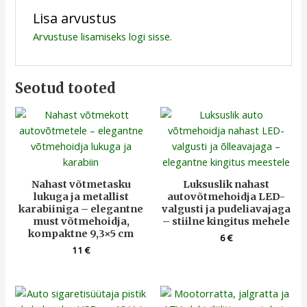
Lisa arvustus
Arvustuse lisamiseks
logi sisse
.
Seotud tooted
Nahast võtmetasku
Luksuslik nahast
lukuga ja metallist
autovõtmehoidja LED-
karabiiniga – elegantne
valgusti ja pudeliavajaga
must võtmehoidja,
– stiilne kingitus mehele
kompaktne 9,3×5 cm
6
€
11
€