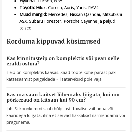
Hyundai:
Tucson, ix35
Toyota:
Hilux, Corolla, Auris, Yaris, RAV4
Muud margid:
Mercedes, Nissan Qashqai, Mitsubishi
ASX, Subaru Forester, Porsche Cayenne ja paljud
teised.
Korduma kippuvad küsimused
Kas kinnitusteip on komplektis või pean selle
eraldi ostma?
Teip on komplektis kaasas. Saad toote kohe pärast paki
kättesaamist paigaldada – lisatarvikuid pole vaja.
Kas ma saan kaitset lühemaks lõigata, kui mu
põrkeraud on kitsam kui 90 cm?
Jah. Silikoonkummi saab hõlpsasti tavalise vaibanoa või
kääridega lõigata, ilma et servad hakkaksid narmendama või
pragunema.