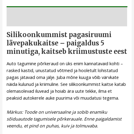
Kirjeldus
Silikoonkummist pagasiruumi
lävepakukaitse – paigaldus 5
minutiga, kaitseb kriimustuste eest
Auto tagumine põrkeraud on üks enim kannatavaid kohti –
rasked kastid, unustatud võtmed ja hooletult lohistatud
pagas jätavad oma jälje. Juba mõne kuuga võib värvkate
näida kulunud ja kriimuline. See silikoonkummist kaitse katab
olemasolevad iluvead ja hoiab ära uute tekke, ilma et
peaksid autokerele auke puurima või muudatusi tegema.
Märkus: Toode on universaalne ja sobib enamiku
sõiduautode tagumisele põrkerauale. Enne paigaldamist
veendu, et pind on puhas, kuiv ja tolmuvaba.