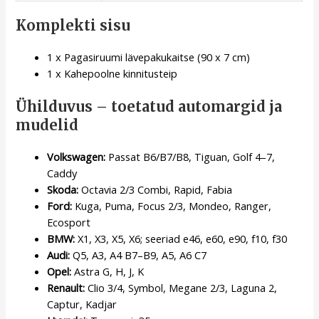
Komplekti sisu
1 x Pagasiruumi lävepakukaitse (90 x 7 cm)
1 x Kahepoolne kinnitusteip
Ühilduvus – toetatud automargid ja
mudelid
Volkswagen:
Passat B6/B7/B8, Tiguan, Golf 4–7,
Caddy
Skoda:
Octavia 2/3 Combi, Rapid, Fabia
Ford:
Kuga, Puma, Focus 2/3, Mondeo, Ranger,
Ecosport
BMW:
X1, X3, X5, X6; seeriad e46, e60, e90, f10, f30
Audi:
Q5, A3, A4 B7–B9, A5, A6 C7
Opel:
Astra G, H, J, K
Renault:
Clio 3/4, Symbol, Megane 2/3, Laguna 2,
Captur, Kadjar