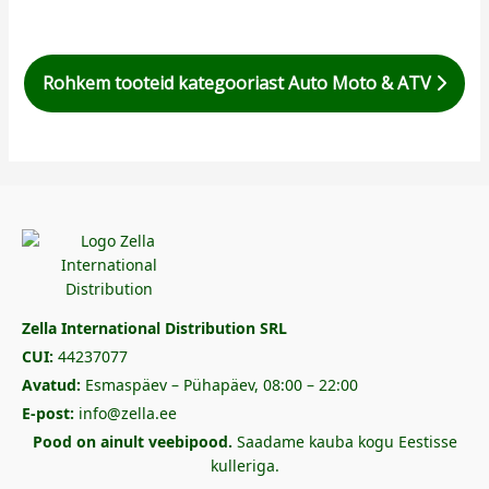
Rohkem tooteid kategooriast Auto Moto & ATV
Zella International Distribution SRL
CUI:
44237077
Avatud:
Esmaspäev – Pühapäev, 08:00 – 22:00
E-post:
info@zella.ee
Pood on ainult veebipood.
Saadame kauba kogu Eestisse
kulleriga.