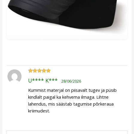
Hinnanguga
U**** K***
28/06/2026
5
/ 5
Kummist materjal on piisavalt tugev ja püsib
kindlalt paigal ka kehvema ilmaga. Lihtne
lahendus, mis säästab tagumise põrkeraua
kriimudest.