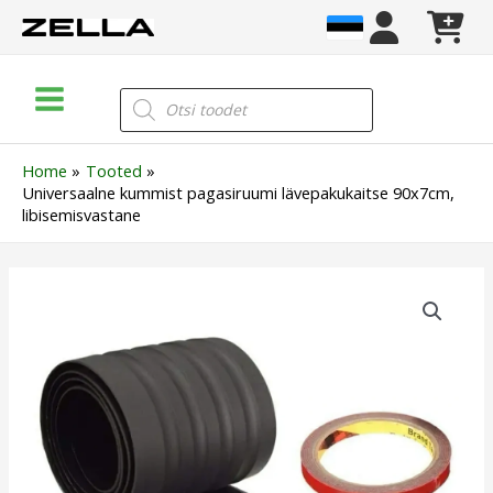
Skip
to
content
Main
Products
search
Menu
Home
Tooted
Universaalne kummist pagasiruumi lävepakukaitse 90x7cm,
libisemisvastane
Universaalne
kummist
pagasiruumi
lävepakukaitse
90x7cm,
libisemisvastane
kogus