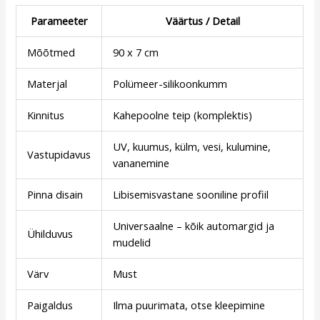
Parameeter
Väärtus / Detail
Mõõtmed
90 x 7 cm
Materjal
Polümeer-silikoonkumm
Kinnitus
Kahepoolne teip (komplektis)
UV, kuumus, külm, vesi, kulumine,
Vastupidavus
vananemine
Pinna disain
Libisemisvastane sooniline profiil
Universaalne – kõik automargid ja
Ühilduvus
mudelid
Värv
Must
Paigaldus
Ilma puurimata, otse kleepimine