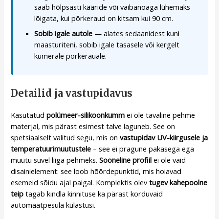
saab hõlpsasti kääride või vaibanoaga lühemaks
lõigata, kui põrkeraud on kitsam kui 90 cm.
Sobib igale autole
— alates sedaanidest kuni
maasturiteni, sobib igale tasasele või kergelt
kumerale põrkerauale.
Detailid ja vastupidavus
Kasutatud
polümeer-silikoonkumm
ei ole tavaline pehme
materjal, mis pärast esimest talve laguneb. See on
spetsiaalselt valitud segu, mis on
vastupidav UV-kiirgusele ja
temperatuurimuutustele
– see ei pragune pakasega ega
muutu suvel liiga pehmeks.
Sooneline profiil
ei ole vaid
disainielement: see loob hõõrdepunktid, mis hoiavad
esemeid sõidu ajal paigal. Komplektis olev
tugev kahepoolne
teip
tagab kindla kinnituse ka pärast korduvaid
automaatpesula külastusi.