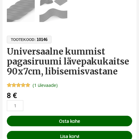
10146
TOOTEKOOD:
Universaalne kummist
pagasiruumi lävepakukaitse
90x7cm, libisemisvastane
(
1
ülevaade)
Hinnatud
1
8
€
5.00
/5
kliendi
hinnangu
põhjal
Osta kohe
Lisa korvi