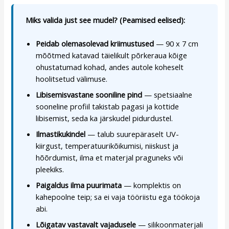
Miks valida just see mudel? (Peamised eelised):
Peidab olemasolevad kriimustused
— 90 x 7 cm
mõõtmed katavad täielikult põrkeraua kõige
ohustatumad kohad, andes autole koheselt
hoolitsetud välimuse.
Libisemisvastane sooniline pind
— spetsiaalne
sooneline profiil takistab pagasi ja kottide
libisemist, seda ka järskudel pidurdustel.
Ilmastikukindel
— talub suurepäraselt UV-
kiirgust, temperatuurikõikumisi, niiskust ja
hõõrdumist, ilma et materjal praguneks või
pleekiks.
Paigaldus ilma puurimata
— komplektis on
kahepoolne teip; sa ei vaja tööriistu ega töökoja
abi.
Lõigatav vastavalt vajadusele
— silikoonmaterjali