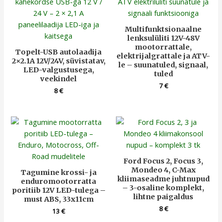
Multifunktsionaalne
lenksulüliti 12V-48V
mootorrattale,
Topelt-USB autolaadija
elektrijalgrattale ja ATV-
2×2.1A 12V/24V, süvistatav,
le – suunatuled, signaal,
LED-valgustusega,
tuled
veekindel
7
€
8
€
Ford Focus 2, Focus 3,
Mondeo 4, C-Max
Tagumine krossi- ja
kliimaseadme juhtnupud
enduromootorratta
– 3-osaline komplekt,
poritiib 12V LED-tulega –
lihtne paigaldus
must ABS, 33x11cm
8
€
13
€