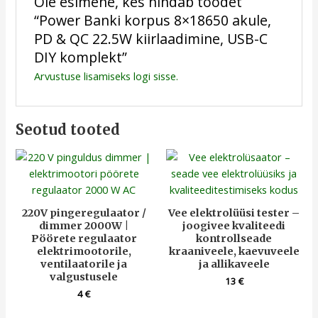
Ole esimene, kes hindab toodet
“Power Banki korpus 8×18650 akule,
PD & QC 22.5W kiirlaadimine, USB-C
DIY komplekt”
Arvustuse lisamiseks
logi sisse
.
Seotud tooted
220V pingeregulaator /
Vee elektrolüüsi tester –
dimmer 2000W |
joogivee kvaliteedi
Pöörete regulaator
kontrollseade
elektrimootorile,
kraaniveele, kaevuveele
ventilaatorile ja
ja allikaveele
valgustusele
13
€
4
€