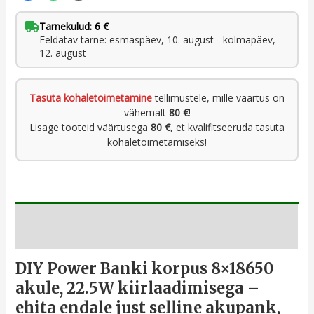
Tarnekulud: 6 €
Eeldatav tarne: esmaspäev, 10. august - kolmapäev,
12. august
Tasuta kohaletoimetamine
tellimustele, mille väärtus on
vähemalt
80 €
!
Lisage tooteid väärtusega
80 €
, et kvalifitseeruda tasuta
kohaletoimetamiseks!
Kirjeldus
DIY Power Banki korpus 8×18650
akule, 22.5W kiirlaadimisega –
ehita endale just selline akupank,