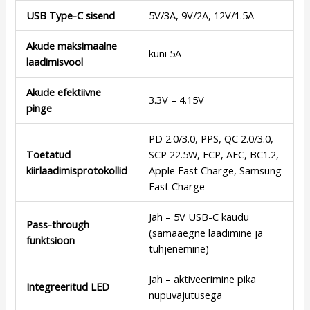
USB Type-C sisend
5V/3A, 9V/2A, 12V/1.5A
Akude maksimaalne
kuni 5A
laadimisvool
Akude efektiivne
3.3V – 4.15V
pinge
PD 2.0/3.0, PPS, QC 2.0/3.0,
Toetatud
SCP 22.5W, FCP, AFC, BC1.2,
kiirlaadimisprotokollid
Apple Fast Charge, Samsung
Fast Charge
Jah – 5V USB-C kaudu
Pass-through
(samaaegne laadimine ja
funktsioon
tühjenemine)
Jah – aktiveerimine pika
Integreeritud LED
nupuvajutusega