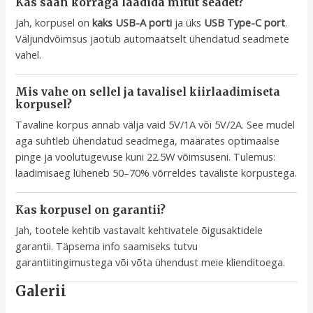
Kas saan korraga laadida mitut seadet?
Jah, korpusel on
kaks USB-A porti
ja üks
USB Type-C port
.
Väljundvõimsus jaotub automaatselt ühendatud seadmete
vahel.
Mis vahe on sellel ja tavalisel kiirlaadimiseta
korpusel?
Tavaline korpus annab välja vaid 5V/1A või 5V/2A. See mudel
aga suhtleb ühendatud seadmega, määrates optimaalse
pinge ja voolutugevuse kuni 22.5W võimsuseni. Tulemus:
laadimisaeg lüheneb 50–70% võrreldes tavaliste korpustega.
Kas korpusel on garantii?
Jah, tootele kehtib vastavalt kehtivatele õigusaktidele
garantii. Täpsema info saamiseks tutvu
garantiitingimustega või võta ühendust meie klienditoega.
Galerii