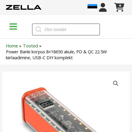
Skip
to
content
Main
Products
search
Menu
Home
Tooted
Power Banki korpus 8×18650 akule, PD & QC 22.5W
kiirlaadimine, USB-C DIY komplekt
Power
Banki
korpus
8x18650
akule,
PD
&
QC
22.5W