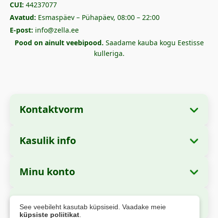
CUI:
44237077
Avatud:
Esmaspäev – Pühapäev, 08:00 – 22:00
E-post:
info@zella.ee
Pood on ainult veebipood.
Saadame kauba kogu Eestisse
kulleriga.
Kontaktvorm
Kasulik info
Ettevõtte andmed
Meist
Ettevõtte nimi:
Zella International Distribution
Minu konto
Kuidas tellida?
SRL
Minu tellimused
Makseviisid
Asukoht:
Strada Cuza Vodă nr. 97, Sector 4,
Turvaline maksmine
See veebileht kasutab küpsiseid. Vaadake meie
București, 040283, România
Isikuandmed
Saatmise info
küpsiste poliitikat
.