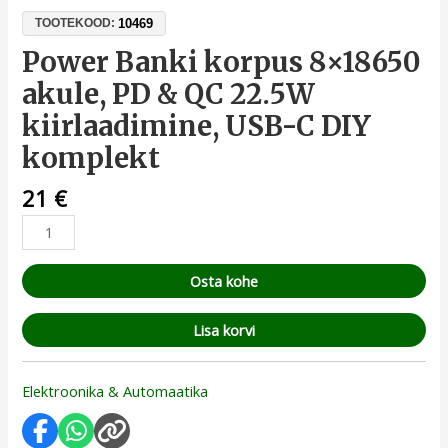
10469
TOOTEKOOD:
Power Banki korpus 8×18650
akule, PD & QC 22.5W
kiirlaadimine, USB-C DIY
komplekt
21
€
Osta kohe
Lisa korvi
Elektroonika & Automaatika