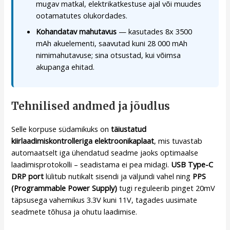
mugav matkal, elektrikatkestuse ajal või muudes
ootamatutes olukordades.
Kohandatav mahutavus
— kasutades 8x 3500
mAh akuelementi, saavutad kuni 28 000 mAh
nimimahutavuse; sina otsustad, kui võimsa
akupanga ehitad.
Tehnilised andmed ja jõudlus
Selle korpuse südamikuks on
täiustatud
kiirlaadimiskontrolleriga elektroonikaplaat
, mis tuvastab
automaatselt iga ühendatud seadme jaoks optimaalse
laadimisprotokolli – seadistama ei pea midagi.
USB Type-C
DRP port
lülitub nutikalt sisendi ja väljundi vahel ning
PPS
(Programmable Power Supply)
tugi reguleerib pinget 20mV
täpsusega vahemikus 3.3V kuni 11V, tagades uusimate
seadmete tõhusa ja ohutu laadimise.