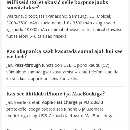
Milliseid 18650 akusid selle korpuse jaoks
soovitatakse?
Vali tuntud tootjate (Panasonic, Samsung, LG, Molicel)
3000–3500 mAh akuelemendid. 8x 3500 mAh akuga saad
ligikaudu 28 000 mAh nimimahutavuse, millest piisab tavalise
nutitelefoni 5–6 täislaadimiseks.
Kas akupanka saab kasutada samal ajal, kui see
ise laeb?
Jah.
Pass-through
funktsioon USB-C pordi kaudu (5V)
võimaldab samaaegset kasutamist – saad telefoni laadida
ka siis, kui akupank on seinakontaktis.
Kas see ühildub iPhone’i ja MacBookiga?
Jah. Seade toetab
Apple Fast Charge
ja
PD 2.0/3.0
protokolle, seega töötab see iPhone 8 ja uuemate
mudelitega ning USB-C kaudu laetavate MacBookidega.