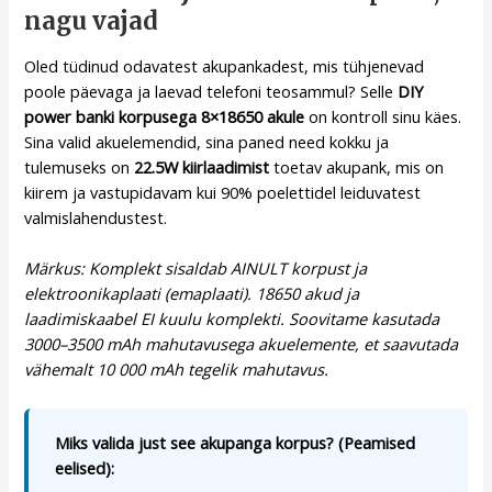
nagu vajad
Oled tüdinud odavatest akupankadest, mis tühjenevad
poole päevaga ja laevad telefoni teosammul? Selle
DIY
power banki korpusega 8×18650 akule
on kontroll sinu käes.
Sina valid akuelemendid, sina paned need kokku ja
tulemuseks on
22.5W kiirlaadimist
toetav akupank, mis on
kiirem ja vastupidavam kui 90% poelettidel leiduvatest
valmislahendustest.
Märkus: Komplekt sisaldab AINULT korpust ja
elektroonikaplaati (emaplaati). 18650 akud ja
laadimiskaabel EI kuulu komplekti. Soovitame kasutada
3000–3500 mAh mahutavusega akuelemente, et saavutada
vähemalt 10 000 mAh tegelik mahutavus.
Miks valida just see akupanga korpus? (Peamised
eelised):