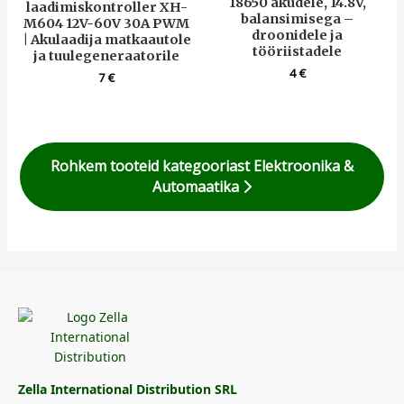
18650 akudele, 14.8V,
laadimiskontroller XH-
balansimisega –
M604 12V-60V 30A PWM
droonidele ja
| Akulaadija matkaautole
tööriistadele
ja tuulegeneraatorile
4
€
7
€
Rohkem tooteid kategooriast Elektroonika &
Automaatika
Zella International Distribution SRL