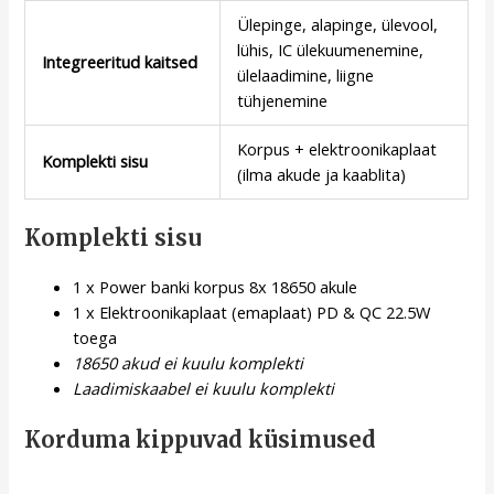
Ülepinge, alapinge, ülevool,
lühis, IC ülekuumenemine,
Integreeritud kaitsed
ülelaadimine, liigne
tühjenemine
Korpus + elektroonikaplaat
Komplekti sisu
(ilma akude ja kaablita)
Komplekti sisu
1 x Power banki korpus 8x 18650 akule
1 x Elektroonikaplaat (emaplaat) PD & QC 22.5W
toega
18650 akud ei kuulu komplekti
Laadimiskaabel ei kuulu komplekti
Korduma kippuvad küsimused