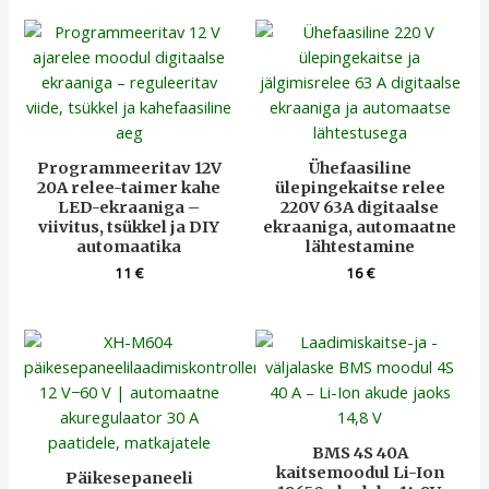
Programmeeritav 12V
Ühefaasiline
20A relee-taimer kahe
ülepingekaitse relee
LED-ekraaniga –
220V 63A digitaalse
viivitus, tsükkel ja DIY
ekraaniga, automaatne
automaatika
lähtestamine
11
€
16
€
BMS 4S 40A
kaitsemoodul Li-Ion
Päikesepaneeli