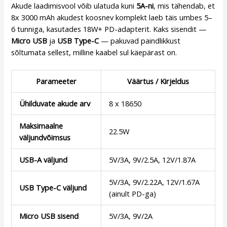
Akude laadimisvool võib ulatuda kuni
5A-ni
, mis tähendab, et
8x 3000 mAh akudest koosnev komplekt laeb täis umbes 5–
6 tunniga, kasutades 18W+ PD-adapterit. Kaks sisendit —
Micro USB
ja
USB Type-C
— pakuvad paindlikkust
sõltumata sellest, milline kaabel sul käepärast on.
Parameeter
Väärtus / Kirjeldus
Ühilduvate akude arv
8 x 18650
Maksimaalne
22.5W
väljundvõimsus
USB-A väljund
5V/3A, 9V/2.5A, 12V/1.87A
5V/3A, 9V/2.22A, 12V/1.67A
USB Type-C väljund
(ainult PD-ga)
Micro USB sisend
5V/3A, 9V/2A