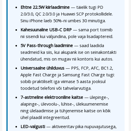
Ehtne 22.5W kiirlaadimine
— täielik tugi PD
2.0/3.0, QC 2.0/3.0 ja Huawei SCP protokollidele.
Sinu iPhone laeb 50%-ni umbes 30 minutiga.
Kahesuunaline USB-C DRP
— sama port toimib
nii sisendi kui väljundina, pole vaja lisadaptereid.
5V Pass-through laadimine
— saad laadida
seadmeid ka siis, kui akupank ise on seinakontakti
ühendatud, mis on mugav nii kontoris kui autos.
Universaalne ühilduvus
— PPS, FCP, AFC, BC1.2,
Apple Fast Charge ja Samsung Fast Charge tugi:
sobib praktiliselt iga viimase 5 aasta jooksul
toodetud telefoni või tahvelarvutiga.
7-astmeline elektrooniline kaitse
— ülepinge-,
alapinge-, ülevoolu-, lühise-, ülekuumenemise
ning ülelaadimise ja tühjenemise kaitse on kõik
ühel plaadil integreeritud.
LED-valgusti
— aktiveeritav pika nupuvajutusega,