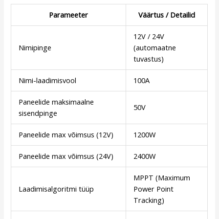
Parameeter
Väärtus / Detailid
12V / 24V
Nimipinge
(automaatne
tuvastus)
Nimi-laadimisvool
100A
Paneelide maksimaalne
50V
sisendpinge
Paneelide max võimsus (12V)
1200W
Paneelide max võimsus (24V)
2400W
MPPT (Maximum
Laadimisalgoritmi tüüp
Power Point
Tracking)