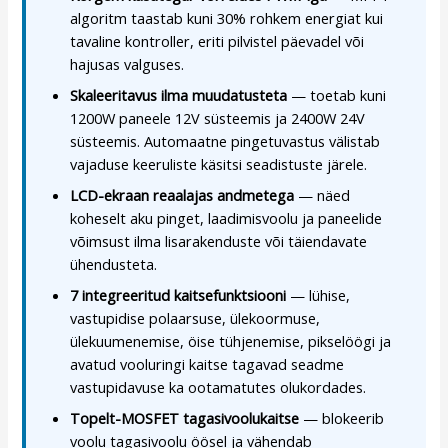
algoritm taastab kuni 30% rohkem energiat kui
tavaline kontroller, eriti pilvistel päevadel või
hajusas valguses.
Skaleeritavus ilma muudatusteta
— toetab kuni
1200W paneele 12V süsteemis ja 2400W 24V
süsteemis. Automaatne pingetuvastus välistab
vajaduse keeruliste käsitsi seadistuste järele.
LCD-ekraan reaalajas andmetega
— näed
koheselt aku pinget, laadimisvoolu ja paneelide
võimsust ilma lisarakenduste või täiendavate
ühendusteta.
7 integreeritud kaitsefunktsiooni
— lühise,
vastupidise polaarsuse, ülekoormuse,
ülekuumenemise, öise tühjenemise, pikselöögi ja
avatud vooluringi kaitse tagavad seadme
vastupidavuse ka ootamatutes olukordades.
Topelt-MOSFET tagasivoolukaitse
— blokeerib
voolu tagasivoolu öösel ja vähendab