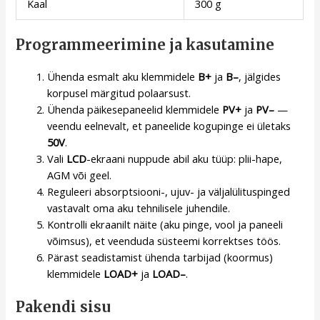
Kaal
300 g
Programmeerimine ja kasutamine
Ühenda esmalt aku klemmidele
B+
ja
B–
, jälgides
korpusel märgitud polaarsust.
Ühenda päikesepaneelid klemmidele
PV+
ja
PV–
—
veendu eelnevalt, et paneelide kogupinge ei ületaks
50V
.
Vali
LCD
-ekraani nuppude abil aku tüüp: plii-hape,
AGM või geel.
Reguleeri absorptsiooni-, ujuv- ja väljalülituspinged
vastavalt oma aku tehnilisele juhendile.
Kontrolli ekraanilt näite (aku pinge, vool ja paneeli
võimsus), et veenduda süsteemi korrektses töös.
Pärast seadistamist ühenda tarbijad (koormus)
klemmidele
LOAD+
ja
LOAD–
.
Pakendi sisu