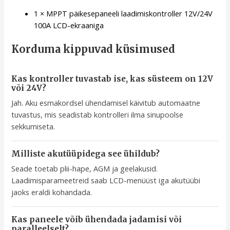
1 × MPPT päikesepaneeli laadimiskontroller 12V/24V
100A LCD-ekraaniga
Korduma kippuvad küsimused
Kas kontroller tuvastab ise, kas süsteem on 12V
või 24V?
Jah. Aku esmakordsel ühendamisel käivitub automaatne
tuvastus, mis seadistab kontrolleri ilma sinupoolse
sekkumiseta.
Milliste akutüüpidega see ühildub?
Seade toetab plii-hape, AGM ja geelakusid.
Laadimisparameetreid saab LCD-menüüst iga akutüübi
jaoks eraldi kohandada.
Kas paneele võib ühendada jadamisi või
paralleelselt?