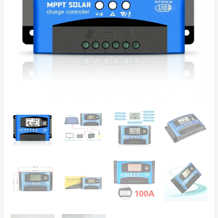
LCD-
ekraan,
täiskaitse,
off-
grid
süsteemidele
kogus