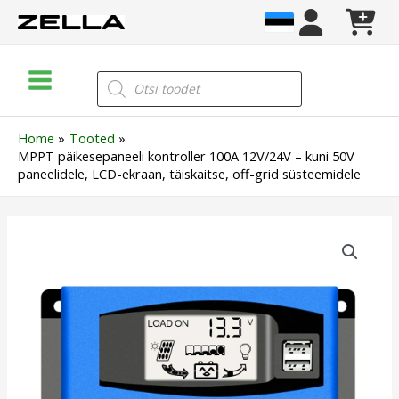
Skip
to
content
Main
Products
search
Menu
Home
Tooted
MPPT päikesepaneeli kontroller 100A 12V/24V – kuni 50V
paneelidele, LCD-ekraan, täiskaitse, off-grid süsteemidele
MPPT
päikesepaneeli
kontroller
100A
12V/24V
–
kuni
50V
paneelidele,