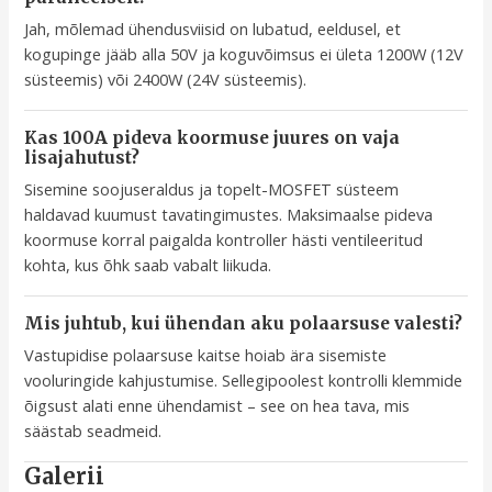
Jah, mõlemad ühendusviisid on lubatud, eeldusel, et
kogupinge jääb alla 50V ja koguvõimsus ei ületa 1200W (12V
süsteemis) või 2400W (24V süsteemis).
Kas 100A pideva koormuse juures on vaja
lisajahutust?
Sisemine soojuseraldus ja topelt-MOSFET süsteem
haldavad kuumust tavatingimustes. Maksimaalse pideva
koormuse korral paigalda kontroller hästi ventileeritud
kohta, kus õhk saab vabalt liikuda.
Mis juhtub, kui ühendan aku polaarsuse valesti?
Vastupidise polaarsuse kaitse hoiab ära sisemiste
vooluringide kahjustumise. Sellegipoolest kontrolli klemmide
õigsust alati enne ühendamist – see on hea tava, mis
säästab seadmeid.
Galerii