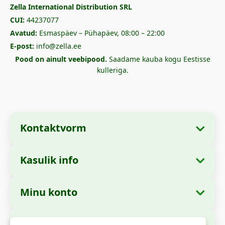
Zella International Distribution SRL
CUI:
44237077
Avatud:
Esmaspäev – Pühapäev, 08:00 – 22:00
E-post:
info@zella.ee
Pood on ainult veebipood.
Saadame kauba kogu Eestisse
kulleriga.
Kontaktvorm
Kasulik info
Ettevõtte andmed
Meist
Ettevõtte nimi:
Zella International Distribution
Minu konto
Kuidas tellida?
SRL
Minu tellimused
Makseviisid
Asukoht:
Strada Cuza Vodă nr. 97, Sector 4,
Turvaline maksmine