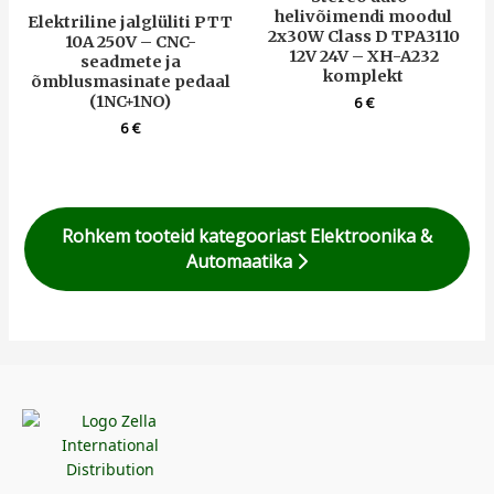
helivõimendi moodul
Elektriline jalglüliti PTT
2x30W Class D TPA3110
10A 250V – CNC-
12V 24V – XH-A232
seadmete ja
komplekt
õmblusmasinate pedaal
(1NC+1NO)
6
€
6
€
Rohkem tooteid kategooriast Elektroonika &
Automaatika