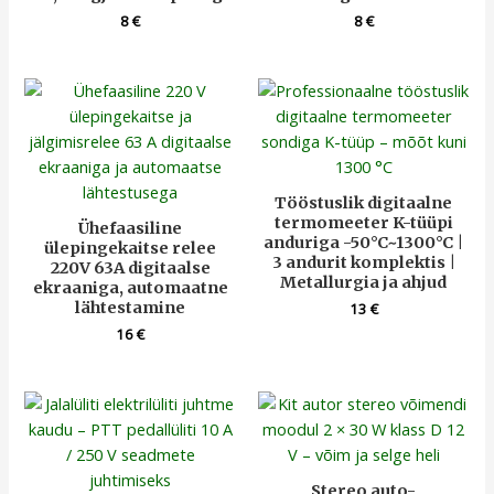
8
€
8
€
Tööstuslik digitaalne
termomeeter K-tüüpi
Ühefaasiline
anduriga -50°C~1300°C |
ülepingekaitse relee
3 andurit komplektis |
220V 63A digitaalse
Metallurgia ja ahjud
ekraaniga, automaatne
lähtestamine
13
€
16
€
Stereo auto-