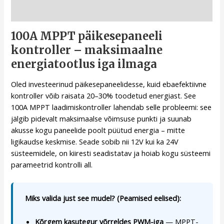
Kirjeldus
100A MPPT päikesepaneeli
kontroller – maksimaalne
energiatootlus iga ilmaga
Oled investeerinud päikesepaneelidesse, kuid ebaefektiivne
kontroller võib raisata 20–30% toodetud energiast. See
100A MPPT laadimiskontroller lahendab selle probleemi: see
jälgib pidevalt maksimaalse võimsuse punkti ja suunab
akusse kogu paneelide poolt püütud energia – mitte
ligikaudse keskmise. Seade sobib nii 12V kui ka 24V
süsteemidele, on kiiresti seadistatav ja hoiab kogu süsteemi
parameetrid kontrolli all.
Miks valida just see mudel? (Peamised eelised):
Kõrgem kasutegur võrreldes PWM-iga
— MPPT-