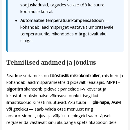
soojuskadusid, tagades vaikse töö ka suure
koormuse korral.
Automaatne temperatuurikompensatsioon
—
kohandab laadimispinget vastavalt ümbritsevale
temperatuurile, pikendades märgatavalt aku
eluiga.
Tehnilised andmed ja jõudlus
Seadme südameks on
tööstuslik mikrokontroller
, mis loeb ja
kohandab laadimisparameetreid pidevalt reaalajas.
MPPT-
algoritm
skaneerib pidevalt paneelide I-V kõverat ja
lukustub maksimaalse võimsuse punkti, isegi kui
ilmastikuolud kiiresti muutuvad. Aku tüübi —
plii-hape, AGM
või geelaku
— saab valida otse menüüst ning
absorptsiooni-, ujuv- ja väljalülituspingeid saab täpselt
reguleerida vastavalt sinu akupanga spetsifikatsioonidele.