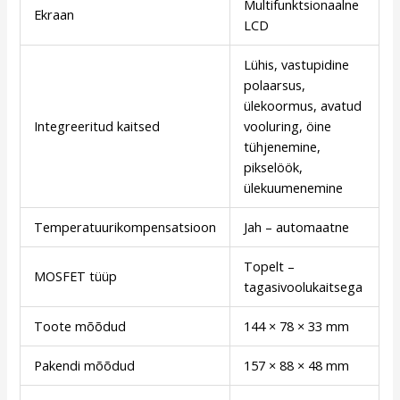
Multifunktsionaalne
Ekraan
LCD
Lühis, vastupidine
polaarsus,
ülekoormus, avatud
Integreeritud kaitsed
vooluring, öine
tühjenemine,
pikselöök,
ülekuumenemine
Temperatuurikompensatsioon
Jah – automaatne
Topelt –
MOSFET tüüp
tagasivoolukaitsega
Toote mõõdud
144 × 78 × 33 mm
Pakendi mõõdud
157 × 88 × 48 mm