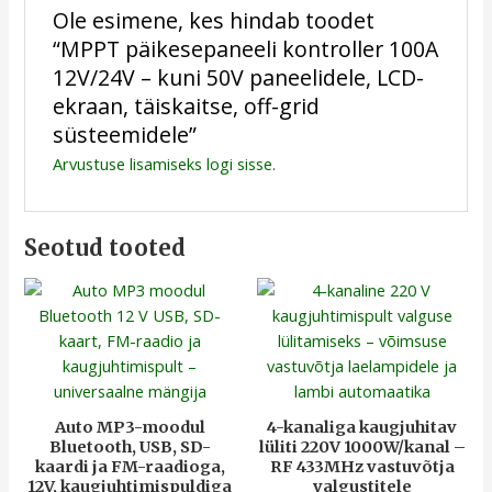
Ole esimene, kes hindab toodet
“MPPT päikesepaneeli kontroller 100A
12V/24V – kuni 50V paneelidele, LCD-
ekraan, täiskaitse, off-grid
süsteemidele”
Arvustuse lisamiseks
logi sisse
.
Seotud tooted
Auto MP3-moodul
4-kanaliga kaugjuhitav
Bluetooth, USB, SD-
lüliti 220V 1000W/kanal –
kaardi ja FM-raadioga,
RF 433MHz vastuvõtja
12V, kaugjuhtimispuldiga
valgustitele