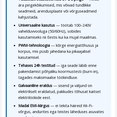
ära pingekõikumised, mis võivad tundlikke
seadmeid, arendusplaate või võrguseadmeid
kahjustada.
Universaalne kasutus
— töötab 100–240V
vahelduvvooluga (50/60Hz), sobides
kasutamiseks nii Eestis kui ka mujal maailmas.
PWM-tehnoloogia
— kõrge energiatõhusus ja
korpus, mis püsib jahedana ka pikaajalisel
kasutamisel.
Tehases 24h testitud
— iga seade läbib enne
pakendamist põhjaliku koormustesti (burn-in),
tagades maksimaalse töökindluse.
Galvaaniline eraldus
— sisend ja väljund on
elektriliselt eraldatud, pakkudes tõhusat kaitset
elektrilöökide eest.
Madal EMI-kiirgus
— ei tekita häireid Wi-Fi-
võrgus, andurites ega teistes läheduses asuvates