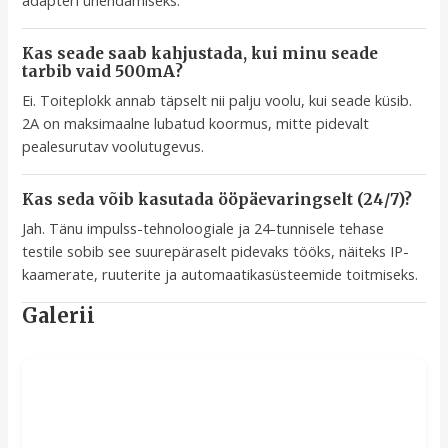
Kas seade saab kahjustada, kui minu seade
tarbib vaid 500mA?
Ei. Toiteplokk annab täpselt nii palju voolu, kui seade küsib.
2A on maksimaalne lubatud koormus, mitte pidevalt
pealesurutav voolutugevus.
Kas seda võib kasutada ööpäevaringselt (24/7)?
Jah. Tänu impulss-tehnoloogiale ja 24-tunnisele tehase
testile sobib see suurepäraselt pidevaks tööks, näiteks IP-
kaamerate, ruuterite ja automaatikasüsteemide toitmiseks.
Galerii