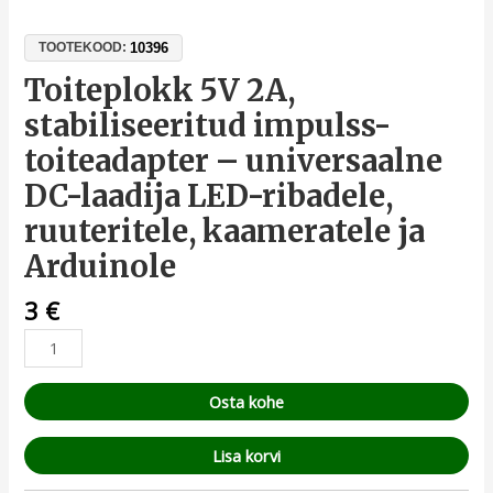
10396
TOOTEKOOD:
Toiteplokk 5V 2A,
stabiliseeritud impulss-
toiteadapter – universaalne
DC-laadija LED-ribadele,
ruuteritele, kaameratele ja
Arduinole
3
€
Osta kohe
Lisa korvi