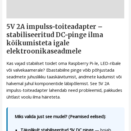
Kirjeldus
5V 2A impulss-toiteadapter –
stabiliseeritud DC-pinge ilma
kõikumisteta igale
elektroonikaseadmele
Kas vajad stabiilset toidet oma Raspberry Pi-le, LED-ribale
või valvekaamerale? Ebastabiilne pinge võib põhjustada
seadmete juhuslikku taaskäivitumist, andmete kadumist või
halvemal juhul komponentide läbipõlemist. See 5V 2A
impulss-toiteadapter lahendab need probleemid, pakkudes
ühtlast voolu ilma häireteta.
Miks valida just see mudel? (Peamised eelised):
Täiuslikult stabiliseeritud 5V DC pinge
— hoiab