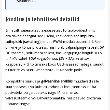
seadmetes.
Jõudlus ja tehnilised detailid
Erinevalt vanematest lineaarsetest toiteplokkidest, mis
eraldavad energiat soojusena, reguleerib see
impulss-
toiteplokk (switching)
pinget
PWM-modulatsiooni
abil. See
on kiire ja tõhus protsess, mis hoiab väljundpinge täpselt
5V
DC
tasemel, sõltumata sellest, kas võrgupinge kõigub 100V
ja 240V vahel.
10W koguvõimsus (5V × 2A)
on piisav
Raspberry Pi 3 toitmiseks koos USB-lisaseadmetega, samuti
ruuterite või kuni 1-meetriste LED-ribade jaoks.
Kompaktne suurus ja
galvaaniline eraldus
muudavad selle
suurepäraseks valikuks nii koduseks kasutamiseks kui ka
püsivateks paigaldusteks, nagu IP-kaamerad,
valvesüsteemid või DIY-automaatika, mis peavad töötama
ööpäevaringselt.