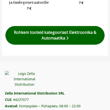
ja tuulegeneraatorile
7
€
7
€
Rohkem tooteid kategooriast Elektroonika &
Automaatika
Zella International Distribution SRL
CUI:
44237077
Avatud:
Esmaspäev – Pühapäev, 08:00 – 22:00