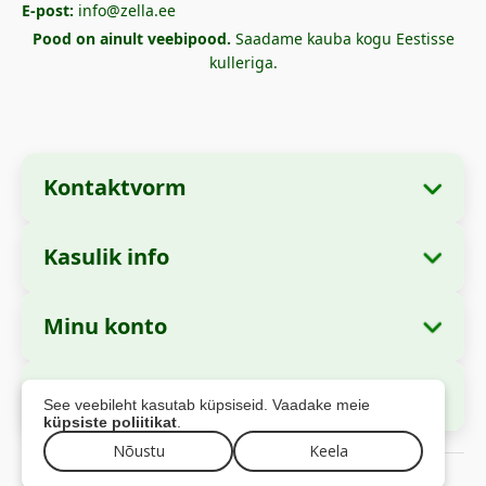
E-post:
info@zella.ee
Pood on ainult veebipood.
Saadame kauba kogu Eestisse
kulleriga.
Kontaktvorm
Kasulik info
Ettevõtte andmed
Meist
Ettevõtte nimi:
Zella International Distribution
Minu konto
Kuidas tellida?
SRL
Minu tellimused
Makseviisid
Asukoht:
Strada Cuza Vodă nr. 97, Sector 4,
Turvaline maksmine
See veebileht kasutab küpsiseid. Vaadake meie
București, 040283, România
Isikuandmed
Saatmise info
küpsiste poliitikat
.
Aadressid
Nõustu
Keela
Tagastuspoliitika
CUI:
44237077
© 2026 zella.ee – Kõik õigused kaitstud