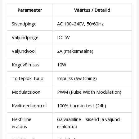
Parameeter
Väärtus / Detailid
Sisendpinge
AC 100–240V, 50/60Hz
Väljundpinge
DC 5V
Väljundvool
2A (maksimaalne)
Koguvõimsus
10W
Toiteploki tüüp
Impulss (Switching)
Modulatsioon
PWM (Pulse Width Modulation)
Kvaliteedikontroll
100% burn-in test (24h)
Elektriline
Galvaaniline – sisend ja väljund
eraldus
eraldatud