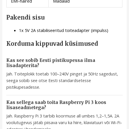
EMI-häired
Madalad
Pakendi sisu
1x 5V 2A stabiliseeritud toiteadapter (impulss)
Korduma kippuvad küsimused
Kas see sobib Eesti pistikupessa ilma
lisadapterita?
Jah. Toiteplokk toetab 100–240V pinget ja 50Hz sagedust,
seega sobib see otse Eesti standardsetesse
pistikupesadesse.
Kas sellega saab toita Raspberry Pi 3 koos
lisaseadmetega?
Jah. Raspberry Pi 3 tarbib koormuse all umbes 1,2–1,5A. 2A
voolutugevus jätab piisava varu ka hiire, klaviatuuri või Wi-Fi-
adapteri ühendamiseks.