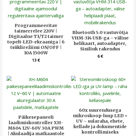
Programmeeritav
taimerrelee 220V |
Bluetooth 5.0 vastuvõtja
Digitaalne T1/T2 taimer
VHM-314 USB-ga – väline
topelt-LED-ekraaniga | 6
helikaart, autoadapter,
tsüklirežiimi ON/OFF |
Sinilink rakendus
10A 1500W
6
€
13
€
60x suurendusega
mikroskoop-luup LED +
Päikesepaneeli
UV – sularaha, ehete,
laadimiskontroller XH-
kellade ja dokumentide
M604 12V-60V 30A PWM
kontrollimiseks
| Akulaadija matkaautole