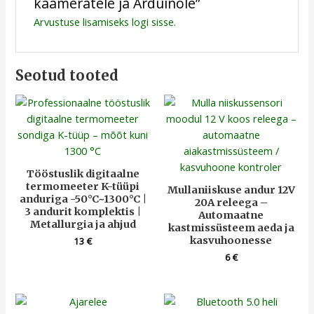
kaameratele ja Arduinole”
Arvustuse lisamiseks
logi sisse
.
Seotud tooted
Tööstuslik digitaalne
termomeeter K-tüüpi
Mullaniiskuse andur 12V
anduriga -50°C~1300°C |
20A releega –
3 andurit komplektis |
Automaatne
Metallurgia ja ahjud
kastmissüsteem aeda ja
kasvuhoonesse
13
€
6
€