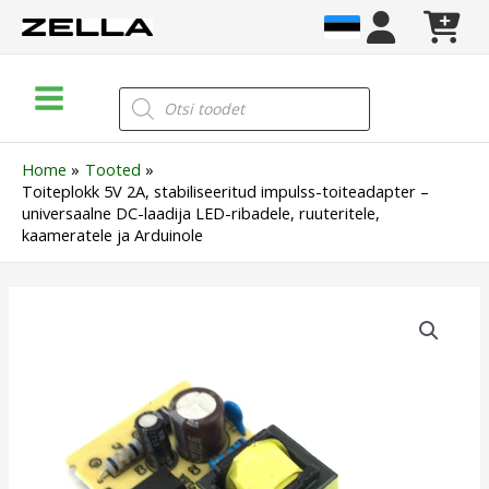
Skip
to
content
Main
Products
search
Menu
Home
Tooted
Toiteplokk 5V 2A, stabiliseeritud impulss-toiteadapter –
universaalne DC-laadija LED-ribadele, ruuteritele,
kaameratele ja Arduinole
Toiteplokk
5V
2A,
stabiliseeritud
impulss-
toiteadapter
–
universaalne