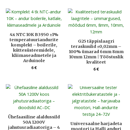
4x NTC 10K B3950 ±1%
temperatuuriandurite
G25 täppislaagri
komplekt – boilerile,
teraskuulid ±0,02mm –
küttesüsteemidele,
100% ümarad 6mm 8mm
kliimaseadmetele ja
10mm 12mm | Tööstuslik
Arduinole
kvaliteet
6
€
6
€
Ühefaasiline alaldussild
50A 1200V
Universaalne harjadeta
jahutusradiaatoriga – 4
mootori ja Halli anduri