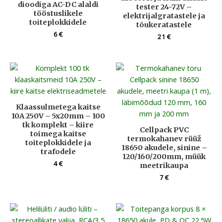
dioodiga AC-DC alaldi
tester 24-72V –
tööstuslikele
elektrijalgratastele ja
toiteplokkidele
tõukeratastele
6
€
21
€
Klaassulmetega kaitse
10A 250V – 5x20mm – 100
tk komplekt – kiire
Cellpack PVC
toimega kaitse
termokahanev rüüž
toiteplokkidele ja
18650 akudele, sinine –
trafodele
120/160/200mm, müük
4
€
meetrikaupa
7
€