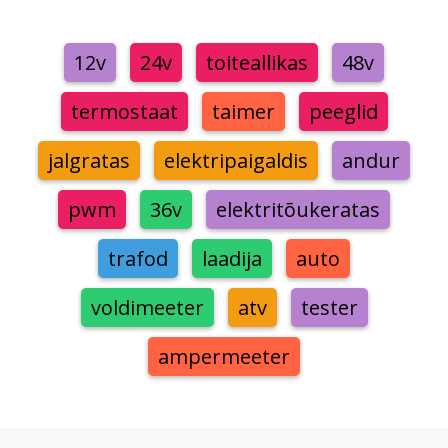
12v
24v
toiteallikas
48v
termostaat
taimer
peeglid
jalgratas
elektripaigaldis
andur
pwm
36v
elektritõukeratas
trafod
laadija
auto
voldimeeter
atv
tester
ampermeeter