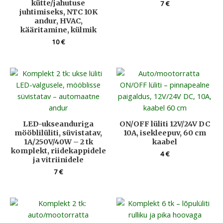
kütte/jahutuse
7
€
juhtimiseks, NTC 10K
andur, HVAC,
kääritamine, külmik
10
€
LED-ukseanduriga
ON/OFF lüliti 12V/24V DC
mööblilüliti, süvistatav,
10A, isekleepuv, 60 cm
1A/250V/40W – 2 tk
kaabel
komplekt, riidekappidele
4
€
ja vitriinidele
7
€