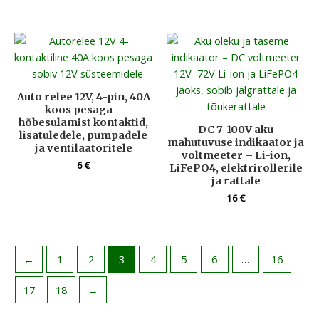
Auto relee 12V, 4-pin, 40A
koos pesaga –
hõbesulamist kontaktid,
DC 7-100V aku
lisatuledele, pumpadele
mahutuvuse indikaator ja
ja ventilaatoritele
voltmeeter – Li-ion,
6
€
LiFePO4, elektrirollerile
ja rattale
16
€
←
1
2
3
4
5
6
…
16
17
18
→