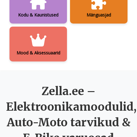
Kodu & Kaunistused
Mänguasjad
Mood & Aksessuaarid
Zella.ee –
Elektroonikamoodulid,
Auto-Moto tarvikud &