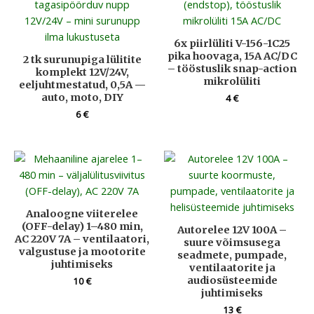
6x piirlüliti V-156-1C25
pika hoovaga, 15A AC/DC
2 tk surunupiga lülitite
– tööstuslik snap-action
komplekt 12V/24V,
mikrolüliti
eeljuhtmestatud, 0,5A —
auto, moto, DIY
4
€
6
€
Analoogne viiterelee
(OFF-delay) 1–480 min,
Autorelee 12V 100A –
AC 220V 7A – ventilaatori,
suure võimsusega
valgustuse ja mootorite
seadmete, pumpade,
juhtimiseks
ventilaatorite ja
audiosüsteemide
10
€
juhtimiseks
13
€