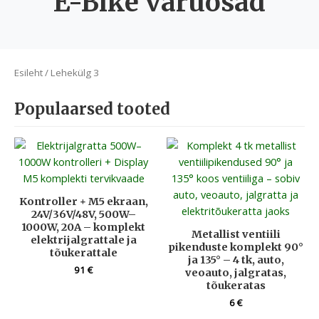
E-Bike varuosad
Esileht
/ Lehekülg 3
Populaarsed tooted
Kontroller + M5 ekraan,
24V/36V/48V, 500W–
1000W, 20A – komplekt
Metallist ventiili
elektrijalgrattale ja
pikenduste komplekt 90°
tõukerattale
ja 135° – 4 tk, auto,
91
€
veoauto, jalgratas,
tõukeratas
6
€