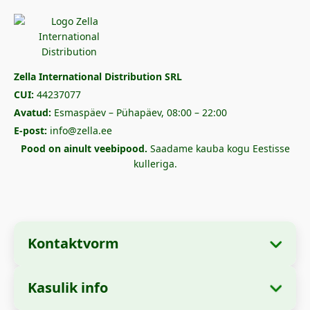
Zella International Distribution SRL
CUI:
44237077
Avatud:
Esmaspäev – Pühapäev, 08:00 – 22:00
E-post:
info@zella.ee
Pood on ainult veebipood.
Saadame kauba kogu Eestisse
kulleriga.
Kontaktvorm
Kasulik info
Ettevõtte andmed