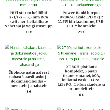
HiFi stereo helilüliti
Power Banki korpus
2×1/1×2 – 3,5 mm RCA
8×18650 akule, PD & QC
switcher, heliallikate
22.5W kiirlaadimine, USB-
vahetaja ja vaigistusnupp
C DIY komplekt
13
€
21
€
XT60H pistikute
komplekt, 5 paari
Üliõhuke naturaalsest
(isane+emane), 60A,
nahast kaarditasku ja
kullatud vask – LiPo,
dokumendihoidja –
LiFePO₄, Li-Ion akudele ja
meestele ja naistele
RC-mudelitele
8
€
6
€