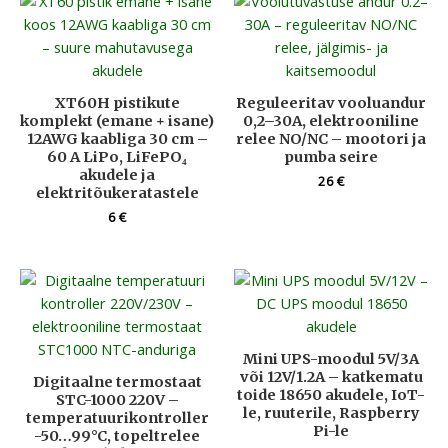
XT60H pistikute
Reguleeritav vooluandur
komplekt (emane + isane)
0,2–30A, elektrooniline
12AWG kaabliga 30 cm –
relee NO/NC – mootori ja
60 A LiPo, LiFePO₄
pumba seire
akudele ja
26
€
elektritõukeratastele
6
€
Mini UPS-moodul 5V/3A
või 12V/1.2A – katkematu
Digitaalne termostaat
toide 18650 akudele, IoT-
STC-1000 220V –
le, ruuterile, Raspberry
temperatuurikontroller
Pi-le
-50…99°C, topeltrelee