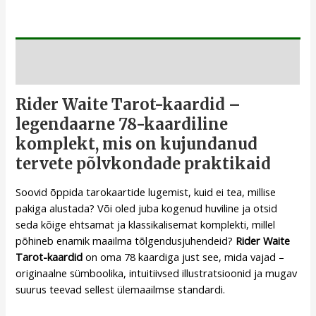
Kirjeldus
Rider Waite Tarot-kaardid –
legendaarne 78-kaardiline
komplekt, mis on kujundanud
tervete põlvkondade praktikaid
Soovid õppida tarokaartide lugemist, kuid ei tea, millise
pakiga alustada? Või oled juba kogenud huviline ja otsid
seda kõige ehtsamat ja klassikalisemat komplekti, millel
põhineb enamik maailma tõlgendusjuhendeid?
Rider Waite
Tarot-kaardid
on oma 78 kaardiga just see, mida vajad –
originaalne sümboolika, intuitiivsed illustratsioonid ja mugav
suurus teevad sellest ülemaailmse standardi.