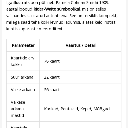
Iga illustratsioon põhineb Pamela Colman Smithi 1909.
aastal loodud
Rider-Waite sümboolikal
, mis on selles
väljaandes säilitatud autentsena. See on terviklik komplekt,
millega saad teha kõiki levinud ladumisi, alates keldi ristist
kuni isikupäraste meetoditeni.
Parameeter
Väärtus / Detail
Kaartide arv
78 kaarti
kokku
Suur arkana
22 kaarti
Väike arkana
56 kaarti
Väikese
arkana
Karikad, Pentaklid, Kepid, Mõõgad
mastid
Kaartide