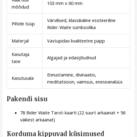
103 mm x 60 mm
mõõdud
Värvilised, klassikaline esoteeriline
Piltide tüüp
Rider-Waite sümboolika
Materjal
Vastupidav kvaliteetne papp
Kasutaja
Algajad ja edasijõudnud
tase
Ennustamine, divinaatio,
Kasutusala
meditatsioon, vaimsus, eneseanalüüs
Pakendi sisu
78 Rider Waite Tarot-kaarti (22 suurt arkaanat + 56
väikest arkaanat)
Korduma kippuvad küsimused