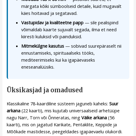
märgata kõiki sümboolseid detaile, kuid mugavalt
käes hoitavad ja segatavad.
Vastupidav ja kvaliteetne papp
— sile pealispind
võimaldab kaarte sujuvalt segada, ilma et need
kiiresti kuluksid või painduksid.
Mitmekülgne kasutus
— sobivad suurepäraselt nii
ennustamiseks, spirituaalseks tööks,
mediteerimiseks kui ka igapäevaseks
eneseanalüüsiks.
Üksikasjad ja omadused
Klassikaline 78-kaardiline süsteem jaguneb kaheks:
Suur
arkana
(22 kaarti), mis kujutab universaalseid arhetüüpe
nagu Narr, Torn või Õnneratas, ning
Väike arkana
(56
kaarti), mis on jagatud Karikate, Pentaklite, Keppide ja
Mõõkade mastidesse, peegeldades igapäevaelu olukordi.