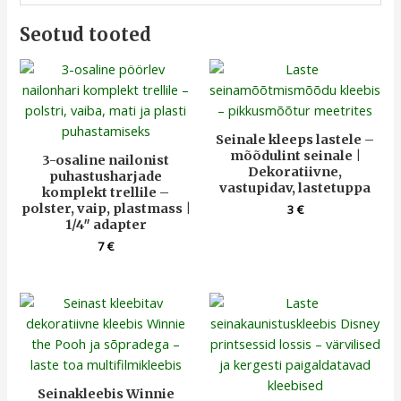
Seotud tooted
Seinale kleeps lastele –
mõõdulint seinale |
3-osaline nailonist
Dekoratiivne,
puhastusharjade
vastupidav, lastetuppa
komplekt trellile –
polster, vaip, plastmass |
3
€
1/4″ adapter
7
€
Seinakleebis Winnie