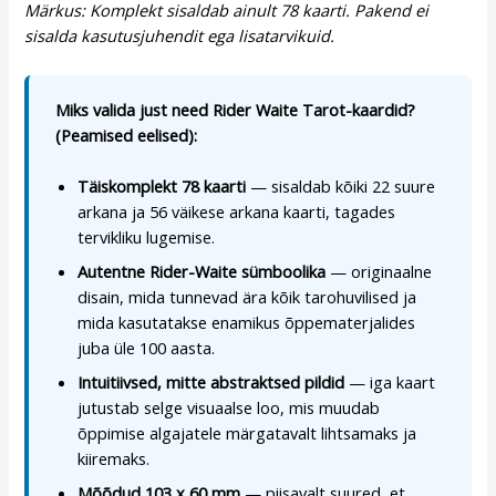
Märkus: Komplekt sisaldab ainult 78 kaarti. Pakend ei
sisalda kasutusjuhendit ega lisatarvikuid.
Miks valida just need Rider Waite Tarot-kaardid?
(Peamised eelised):
Täiskomplekt 78 kaarti
— sisaldab kõiki 22 suure
arkana ja 56 väikese arkana kaarti, tagades
tervikliku lugemise.
Autentne Rider-Waite sümboolika
— originaalne
disain, mida tunnevad ära kõik tarohuvilised ja
mida kasutatakse enamikus õppematerjalides
juba üle 100 aasta.
Intuitiivsed, mitte abstraktsed pildid
— iga kaart
jutustab selge visuaalse loo, mis muudab
õppimise algajatele märgatavalt lihtsamaks ja
kiiremaks.
Mõõdud 103 x 60 mm
— piisavalt suured, et