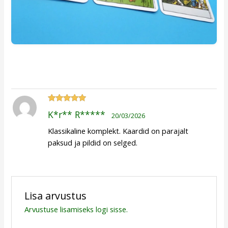
Hinnanguga
K*r** R*****
20/03/2026
5
/ 5
Klassikaline komplekt. Kaardid on parajalt
paksud ja pildid on selged.
Lisa arvustus
Arvustuse lisamiseks
logi sisse
.