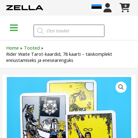
Skip
to
content
Main
Products
search
Menu
Home
Tooted
Rider Waite Tarot-kaardid, 78 kaarti – täiskomplekt
ennustamiseks ja enesearenguks
Rider
Waite
Tarot-
kaardid,
78
kaarti
–
täiskomplekt
ennustamiseks