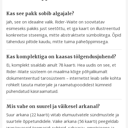
Kas see pakk sobib algajale?
Jah, see on ideaalne valik. Rider-Waite on soovitatav
esimeseks pakiks just seetõttu, et iga kaart on illustreeritud
konkreetse stseeniga, mitte abstraktsete sümbolitega. Õpid
tähendusi piltide kaudu, mitte tuima päheõppimisega.
Kas komplektiga on kaasas tõlgendusjuhend?
Ei, komplekt sisaldab ainult 78 kaarti. Hea uudis on see, et
Rider-Waite süsteem on maailma kõige põhjalikumalt
dokumenteeritud tarosüsteem – internetist leiab selle kohta
rohkelt tasuta materjale ja raamatupoodidest kümneid
pühendatud käsiraamatuid.
Mis vahe on suurel ja väikesel arkanal?
Suur arkana (22 kaarti) viitab elumuutvatele sündmustele ja
suurtele õppetundidele. Väike arkana (56 kaarti) peegeldab
igapäevaseid teemasid: suhteid, rahaasju, emotsioone ja