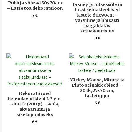
Puhh ja sõbrad 50x70cm
Disney printsesside ja
– Laste toa dekoratsioon
lossi seinakleebised
lastele 60x90cm –
7
€
värviline ja lihtsasti
paigaldatav
seinakaunistus
8
€
Mickey Mouse, Minnie ja
Pluto seinakleebised –
20 tk, 25×70 cm,
Dekoratiivsed
lastetuppa
helendavad kivid 2-3 cm,
6
€
~100 tk (200 g) – aeda,
akvaariumi ja
sisekujunduseks
6
€