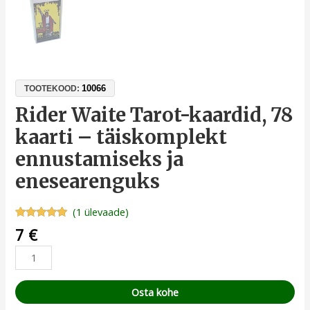
10066
TOOTEKOOD:
Rider Waite Tarot-kaardid, 78
kaarti – täiskomplekt
ennustamiseks ja
enesearenguks
(
1
ülevaade)
Hinnatud
1
7
€
5.00
/5
kliendi
hinnangu
põhjal
Osta kohe