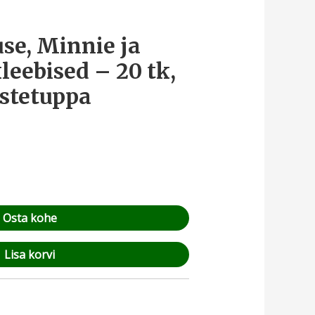
e, Minnie ja
leebised – 20 tk,
astetuppa
Osta kohe
Lisa korvi