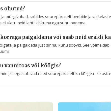
as ohutud?
 ja mürgivabad, sobides suurepäraselt beebide ja väikelast
s ei ulatu neid lahti kiskuma ega suhu panema.
 korraga paigaldama või saab neid eraldi k
 lõigata ja paigaldada just sinna, kuhu soovid. See võimaldab
ruumi.
u vannitoas või köögis?
ukindel, seega sobivad need suurepäraselt ka kõrge niisku