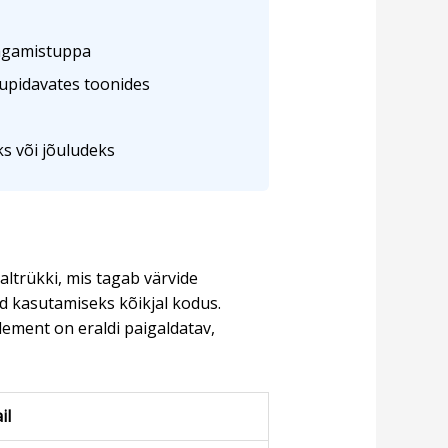
magamistuppa
tupidavates toonides
s või jõuludeks
altrükki, mis tagab värvide
ed kasutamiseks kõikjal kodus.
element on eraldi paigaldatav,
il