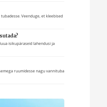
e tubadesse. Veenduge, et kleebised
asutada?
 luua isikupäraseid lahendusi ja
stasemega ruumidesse nagu vannituba