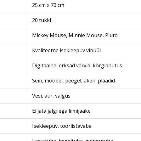
25 cm x 70 cm
20 tükki
Mickey Mouse, Minnie Mouse, Pluto
Kvaliteetne isekleepuv vinüül
Digitaalne, erksad värvid, kõrglahutus
Sein, mööbel, peegel, aken, plaadid
Vesi, aur, valgus
Ei jäta jälgi ega liimijääke
Isekleepuv, tööriistavaba
Lastetuba, beebituba, mängutuba