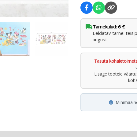
Tarnekulud: 6 €
Eeldatav tarne: teisi
august
Tasuta kohaletoimet
Lisage tooteid väärt
koha
Minimaaln