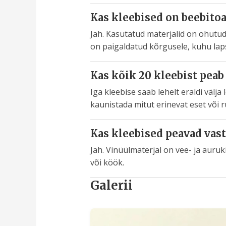
Kas kleebised on beebito
Jah. Kasutatud materjalid on ohutud
on paigaldatud kõrgusele, kuhu lap
Kas kõik 20 kleebist peab
Iga kleebise saab lehelt eraldi välja
kaunistada mitut erinevat eset või 
Kas kleebised peavad vast
Jah. Vinüülmaterjal on vee- ja aur
või köök.
Galerii