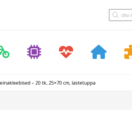
Products
search
einakleebised – 20 tk, 25×70 cm, lastetuppa