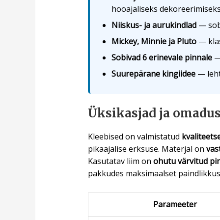
hooajaliseks dekoreerimisek
Niiskus- ja aurukindlad
— sobi
Mickey, Minnie ja Pluto
— klas
Sobivad 6 erinevale pinnale
— 
Suurepärane kingiidee
— leht
Üksikasjad ja omadu
Kleebised on valmistatud
kvaliteets
pikaajalise erksuse. Materjal on
vas
Kasutatav liim on
ohutu värvitud pi
pakkudes maksimaalset paindlikkus
Parameeter