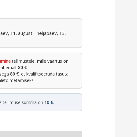
päev, 11. august - neljapäev, 13.
amine
tellimustele, mille väärtus on
vähemalt
80 €
!
usega
80 €
, et kvalifitseeruda tasuta
letoimetamiseks!
e tellimuse summa on
10 €
.