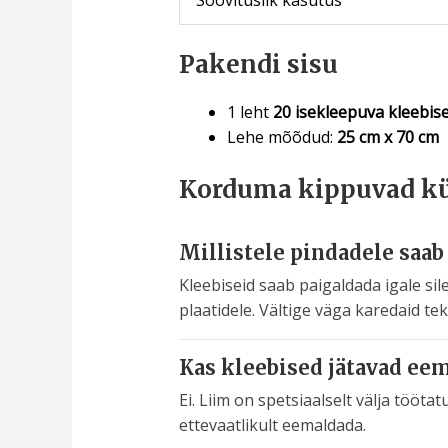
Pakendi sisu
1 leht
20 isekleepuva kleebis
Lehe mõõdud:
25 cm x 70 cm
Korduma kippuvad k
Millistele pindadele saab
Kleebiseid saab paigaldada igale sile
plaatidele. Vältige väga karedaid tek
Kas kleebised jätavad eem
Ei. Liim on spetsiaalselt välja töötat
ettevaatlikult eemaldada.