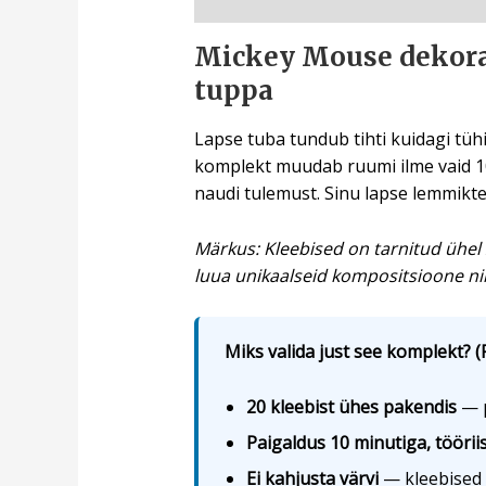
Kirjeldus
Mickey Mouse dekorat
tuppa
Lapse tuba tundub tihti kuidagi tühi
komplekt muudab ruumi ilme vaid 10 m
naudi tulemust. Sinu lapse lemmikte
Märkus: Kleebised on tarnitud ühel 
luua unikaalseid kompositsioone nii 
Miks valida just see komplekt? (
20 kleebist ühes pakendis
— p
Paigaldus 10 minutiga, töörii
Ei kahjusta värvi
— kleebised e