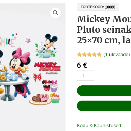
Mickey
10080
TOOTEKOOD:
Mouse,
Mickey Mous
Minnie
Pluto seinak
ja
Pluto
25×70 cm, l
seinakleebised
–
(
1
ülevaade)
20
Hinnatud
1
6
€
tk,
5.00
/5
kliendi
25x70
hinnangu
cm,
põhjal
lastetuppa
kogus
Kodu & Kaunistused