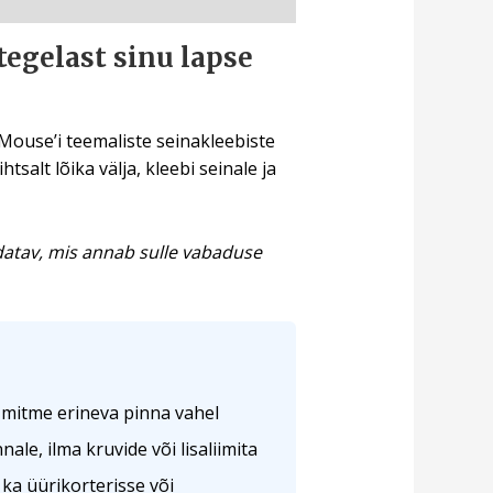
egelast sinu lapse
 Mouse’i teemaliste seinakleebiste
alt lõika välja, kleebi seinale ja
ldatav, mis annab sulle vabaduse
d mitme erineva pinna vahel
ale, ilma kruvide või lisaliimita
ka üürikorterisse või