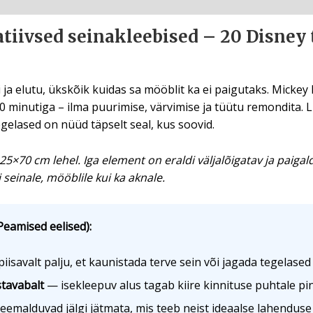
iivsed seinakleebised – 20 Disney t
 ja elutu, ükskõik kuidas sa mööblit ka ei paigutaks. Mickey
inutiga – ilma puurimise, värvimise ja tüütu remondita. Lihts
gelased on nüüd täpselt seal, kus soovid.
25×70 cm lehel. Iga element on eraldi väljalõigatav ja paiga
seinale, mööblile kui ka aknale.
Peamised eelised):
iisavalt palju, et kaunistada terve sein või jagada tegelase
stavabalt
— isekleepuv alus tagab kiire kinnituse puhtale pinn
emalduvad jälgi jätmata, mis teeb neist ideaalse lahenduse 