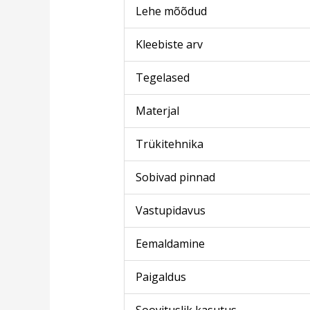
Lehe mõõdud
Kleebiste arv
Tegelased
Materjal
Trükitehnika
Sobivad pinnad
Vastupidavus
Eemaldamine
Paigaldus
Soovituslik kasutus