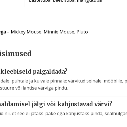
ega
– Mickey Mouse, Minnie Mouse, Pluto
üsimused
 kleebiseid paigaldada?
dale, puhtale ja kuivale pinnale: värvitud seinale, mööblile, p
stuure või lahtise värviga pindu.
aldamisel jälgi või kahjustavad värvi?
ud nii, et see ei jätaks jääke ega kahjustaks pinda, sealhulgas