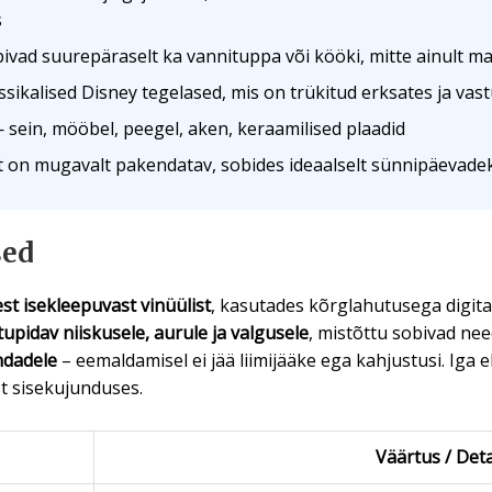
s
vad suurepäraselt ka vannituppa või kööki, mitte ainult 
sikalised Disney tegelased, mis on trükitud erksates ja vas
sein, mööbel, peegel, aken, keraamilised plaadid
 on mugavalt pakendatav, sobides ideaalselt sünnipäevadek
sed
est isekleepuvast vinüülist
, kasutades kõrglahutusega digita
tupidav niiskusele, aurule ja valgusele
, mistõttu sobivad ne
ndadele
– eemaldamisel ei jää liimijääke ega kahjustusi. Iga 
t sisekujunduses.
Väärtus / Deta