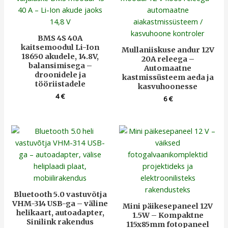
BMS 4S 40A
kaitsemoodul Li-Ion
Mullaniiskuse andur 12V
18650 akudele, 14.8V,
20A releega –
balansimisega –
Automaatne
droonidele ja
kastmissüsteem aeda ja
tööriistadele
kasvuhoonesse
4
€
6
€
Bluetooth 5.0 vastuvõtja
VHM-314 USB-ga – väline
Mini päikesepaneel 12V
helikaart, autoadapter,
1.5W – Kompaktne
Sinilink rakendus
115x85mm fotopaneel