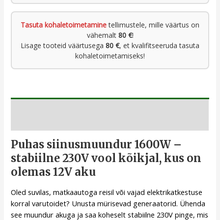
Tasuta kohaletoimetamine
tellimustele, mille väärtus on
vähemalt
80 €
!
Lisage tooteid väärtusega
80 €
, et kvalifitseeruda tasuta
kohaletoimetamiseks!
Kirjeldus
Puhas siinusmuundur 1600W –
stabiilne 230V vool kõikjal, kus on
olemas 12V aku
Oled suvilas, matkaautoga reisil või vajad elektrikatkestuse
korral varutoidet? Unusta mürisevad generaatorid. Ühenda
see muundur akuga ja saa koheselt stabiilne 230V pinge, mis