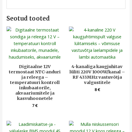
Seotud tooted
Digitaalne 12V
4-kanaliga kaugjuhitav
termostaat NTC-anduri
lüliti 220V 1000W/kanal –
ja releega –
RF 433MHz vastuvõtja
temperatuuri kontroll
valgustitele
inkubaatorile,
8
€
akvaariumitele ja
kasvuhoonetele
7
€