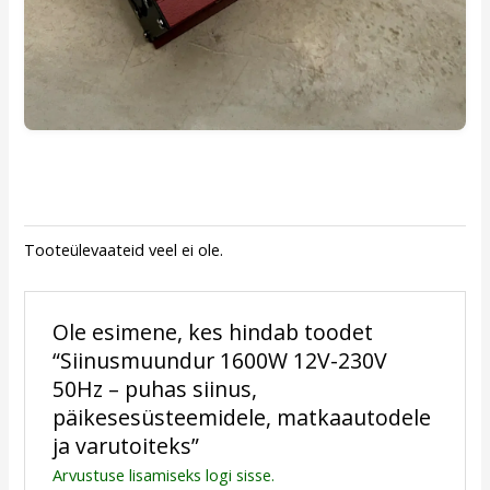
Tooteülevaateid veel ei ole.
Ole esimene, kes hindab toodet
“Siinusmuundur 1600W 12V-230V
50Hz – puhas siinus,
päikesesüsteemidele, matkaautodele
ja varutoiteks”
Arvustuse lisamiseks
logi sisse
.