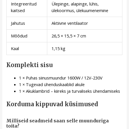
Integreeritud
Ülepinge, alapinge, lühis,
kaitsed
ülekoormus, ülekuumenemine
Jahutus
Aktiivne ventilaator
Mõõdud
26,5 × 15,5 × 7 cm
Kaal
1,15 kg
Komplekti sisu
1 × Puhas siinusmuundur 1600W / 12V-230V
1 × Tugevad ühenduskaablid akule
1 × Akuklambrid – kiireks ja turvaliseks ühendamiseks
Korduma kippuvad küsimused
Milliseid seadmeid saan selle muunduriga
toita?