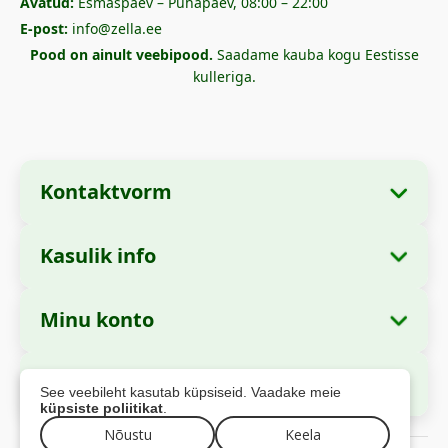
Avatud:
Esmaspäev – Pühapäev, 08:00 – 22:00
E-post:
info@zella.ee
Pood on ainult veebipood.
Saadame kauba kogu Eestisse
kulleriga.
Kontaktvorm
Kasulik info
Ettevõtte andmed
Meist
Ettevõtte nimi:
Zella International Distribution
Minu konto
Kuidas tellida?
SRL
Minu tellimused
Makseviisid
Asukoht:
Strada Cuza Vodă nr. 97, Sector 4,
Turvaline maksmine
See veebileht kasutab küpsiseid. Vaadake meie
București, 040283, România
Isikuandmed
Saatmise info
küpsiste poliitikat
.
Aadressid
Nõustu
Keela
Tagastuspoliitika
CUI:
44237077