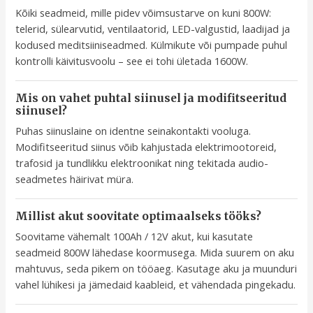
Kõiki seadmeid, mille pidev võimsustarve on kuni 800W:
telerid, sülearvutid, ventilaatorid, LED-valgustid, laadijad ja
kodused meditsiiniseadmed. Külmikute või pumpade puhul
kontrolli käivitusvoolu – see ei tohi ületada 1600W.
Mis on vahet puhtal siinusel ja modifitseeritud
siinusel?
Puhas siinuslaine on identne seinakontakti vooluga.
Modifitseeritud siinus võib kahjustada elektrimootoreid,
trafosid ja tundlikku elektroonikat ning tekitada audio-
seadmetes häirivat müra.
Millist akut soovitate optimaalseks tööks?
Soovitame vähemalt 100Ah / 12V akut, kui kasutate
seadmeid 800W lähedase koormusega. Mida suurem on aku
mahtuvus, seda pikem on tööaeg. Kasutage aku ja muunduri
vahel lühikesi ja jämedaid kaableid, et vähendada pingekadu.