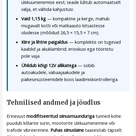
ülekuumenemise eest; seade lülitub automaatselt
välja, et vältida kahjustusi.
Vaid 1,15 kg
— kompaktne ja kerge, mahub
mugavalt kotti või matkaauto kitsastesse
oludesse (mõõdud 26,5 × 15,5 × 7 cm).
Kiire ja lihtne paigaldus
— komplektis on tugevad
kaablid ja akuklambrid; erioskusi ega tööriistu
pole vaja.
Ühildub kõigi 12V allikatega
— sobib
autoakudele, vabaajaakudele ja
päikesesüsteemidele koos laadimiskontrolleriga.
Tehnilised andmed ja jõudlus
Erinevust
modifitseeritud siinusmuunduriga
tunned kohe:
puudub kõlarite surin, mootorite ülekuumenemine või
trafode vibreerimine.
Puhas siinuslaine
taasesitab täpselt