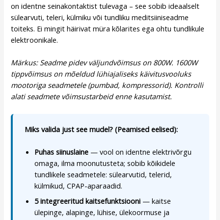
on identne seinakontaktist tulevaga – see sobib ideaalselt
sülearvuti, teleri, külmiku või tundliku meditsiiniseadme
toiteks. Ei mingit häirivat müra kõlarites ega ohtu tundlikule
elektroonikale.
Märkus: Seadme pidev väljundvõimsus on 800W. 1600W
tippvõimsus on mõeldud lühiajaliseks käivitusvooluks
mootoriga seadmetele (pumbad, kompressorid). Kontrolli
alati seadmete võimsustarbeid enne kasutamist.
Miks valida just see mudel? (Peamised eelised):
Puhas siinuslaine
— vool on identne elektrivõrgu
omaga, ilma moonutusteta; sobib kõikidele
tundlikele seadmetele: sülearvutid, telerid,
külmikud, CPAP-aparaadid.
5 integreeritud kaitsefunktsiooni
— kaitse
ülepinge, alapinge, lühise, ülekoormuse ja