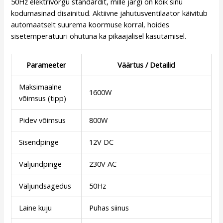
50Hz elektrivõrgu standardit, mille järgi on kõik sinu
kodumasinad disainitud. Aktiivne jahutusventilaator käivitub
automaatselt suurema koormuse korral, hoides
sisetemperatuuri ohutuna ka pikaajalisel kasutamisel.
Parameeter
Väärtus / Detailid
Maksimaalne
1600W
võimsus (tipp)
Pidev võimsus
800W
Sisendpinge
12V DC
Väljundpinge
230V AC
Väljundsagedus
50Hz
Laine kuju
Puhas siinus