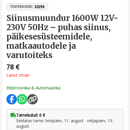
10294
TOOTEKOOD:
Siinusmuundur 1600W 12V-
230V 50Hz – puhas siinus,
päikesesüsteemidele,
matkaautodele ja
varutoiteks
78
€
Laost otsas
Elektroonika & Automaatika
Tarnekulud: 6 €
Eeldatav tarne: teisipäev, 11. august - neljapäev, 13.
august