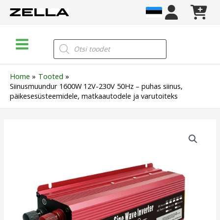
Skip
to
content
Main
Products
search
Menu
Home
Tooted
Siinusmuundur 1600W 12V-230V 50Hz – puhas siinus,
päikesesüsteemidele, matkaautodele ja varutoiteks