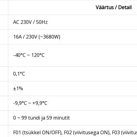
Väärtus / Detail
AC 230V / 50Hz
16A / 230V (~3680W)
-40°C ~ 120°C
0,1°C
±1%
-9,9°C ~ +9,9°C
0 ~ 99 tundi ja 59 minutit
F01 (tsükkel ON/OFF), F02 (viivitusega ON), F03 (viivitu