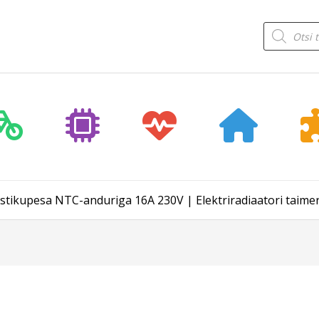
Products
search
tikupesa NTC-anduriga 16A 230V | Elektriradiaatori taime