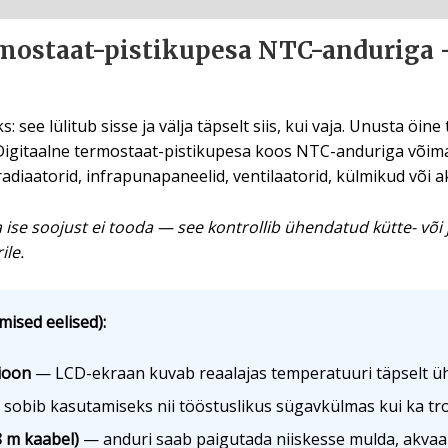
mostaat-pistikupesa NTC-anduriga
 see lülitub sisse ja välja täpselt siis, kui vaja. Unusta öin
Digitaalne termostaat-pistikupesa koos NTC-anduriga võima
 radiaatorid, infrapunapaneelid, ventilaatorid, külmikud või
ise soojust ei tooda — see kontrollib ühendatud kütte- või
le.
mised eelised):
ioon
— LCD-ekraan kuvab reaalajas temperatuuri täpselt 
sobib kasutamiseks nii tööstuslikus sügavkülmas kui ka tr
 m kaabel)
— anduri saab paigutada niiskesse mulda, akvaar