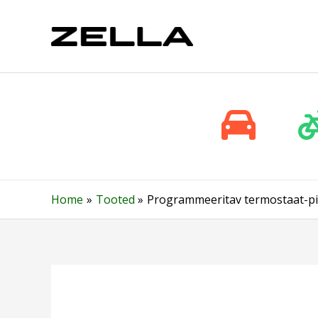
Skip
to
content
Home
Tooted
Programmeeritav termostaat-pis