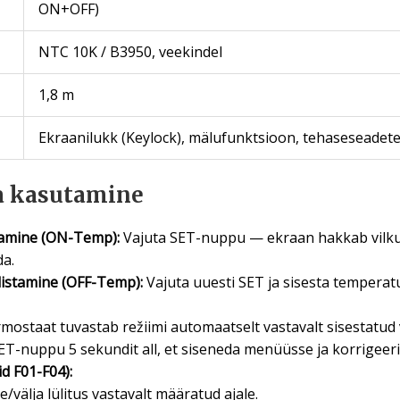
ON+OFF)
NTC 10K / B3950, veekindel
1,8 m
Ekraanilukk (Keylock), mälufunktsioon, tehaseseadet
a kasutamine
tamine (ON-Temp):
Vajuta SET-nuppu — ekraan hakkab vilkum
da.
distamine (OFF-Temp):
Vajuta uuesti SET ja sisesta temperat
mostaat tuvastab režiimi automaatselt vastavalt sisestatud 
T-nuppu 5 sekundit all, et siseneda menüüsse ja korrigeeri
d F01-F04):
/välja lülitus vastavalt määratud ajale.