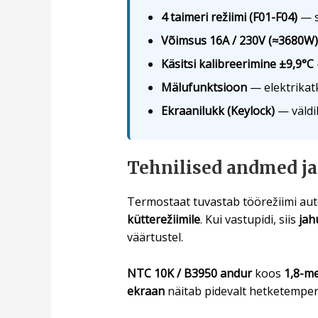
4 taimeri režiimi (F01-F04)
— se
Võimsus 16A / 230V (≈3680W)
Käsitsi kalibreerimine ±9,9°C
Mälufunktsioon
— elektrikat
Ekraanilukk (Keylock)
— väldib
Tehnilised andmed ja
Termostaat tuvastab töörežiimi aut
kütterežiimile
. Kui vastupidi, siis
jah
väärtustel.
NTC 10K / B3950 andur
koos
1,8-me
ekraan
näitab pidevalt hetketemperat