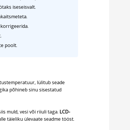
taks iseseisvalt.
kaitsmeteta.
korrigeerida.
.
e poolt.
tustemperatuur, lülitub seade
ogika põhineb sinu sisestatud
s muld, vesi või riiuli taga.
LCD-
lle täieliku ülevaate seadme tööst.