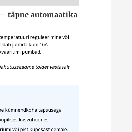
 — täpne automaatika
e temperatuuri reguleerimine või
ldab juhtida kuni 16A
 akvaariumi pumbad.
 jahutusseadme toidet vastavalt
ühe kümnendkoha täpsusega.
oopilises kasvuhoones.
iumi või pistikupesast eemale.