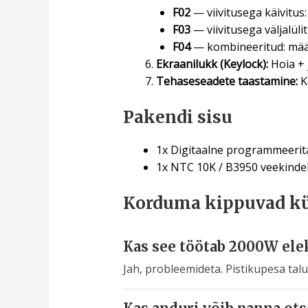
F02
— viivitusega käivitus
F03
— viivitusega väljalüli
F04
— kombineeritud: määrad
Ekraanilukk (Keylock):
Hoia + 
Tehaseseadete taastamine:
Ka
Pakendi sisu
1x Digitaalne programmeerit
1x NTC 10K / B3950 veekindel
Korduma kippuvad k
Kas see töötab 2000W ele
Jah, probleemideta. Pistikupesa tal