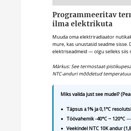
Programmeeritav ter
ilma elektrikuta
Muuda oma elektriradiaator nutikaks:
mure, kas unustasid seadme sisse. 
elektriseadmeid — olgu selleks siis
Märkus: See termostaat-pistikupesa 
NTC-anduri mõõdetud temperatuuri
Miks valida just see mudel? (Pea
Täpsus ±1% ja 0,1°C resoluts
Töövahemik -40°C ~ 120°C
— 
Veekindel NTC 10K andur (1,8