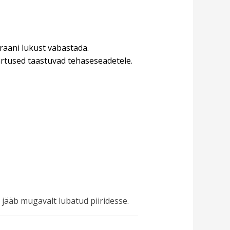
raani lukust vabastada.
ärtused taastuvad tehaseseadetele.
 jääb mugavalt lubatud piiridesse.