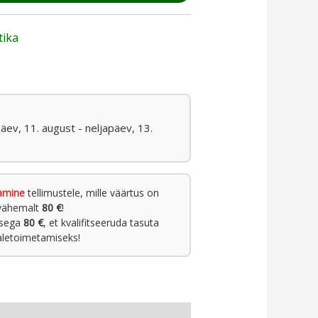
tika
päev, 11. august - neljapäev, 13.
amine
tellimustele, mille väärtus on
vähemalt
80 €
!
usega
80 €
, et kvalifitseeruda tasuta
letoimetamiseks!