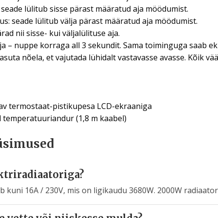
: seade lülitub sisse pärast määratud aja möödumist.
tus: seade lülitub välja pärast määratud aja möödumist.
 nii sisse- kui väljalülituse aja.
ja – nuppe korraga all 3 sekundit. Sama toiminguga saab ek
suta nõela, et vajutada lühidalt vastavasse avasse. Kõik vä
av termostaat-pistikupesa LCD-ekraaniga
 temperatuuriandur (1,8 m kaabel)
üsimused
ktriradiaatoriga?
ub kuni 16A / 230V, mis on ligikaudu 3680W. 2000W radiaator