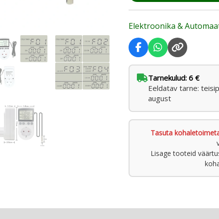
Elektroonika & Automaa
Tarnekulud: 6 €
Eeldatav tarne: teisi
august
Tasuta kohaletoimet
Lisage tooteid väärt
koha