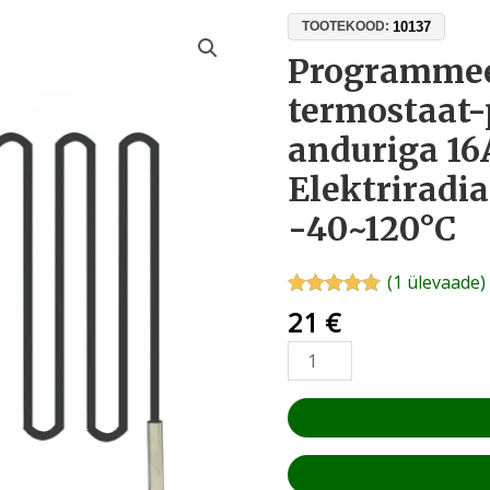
Programmeeritav
10137
TOOTEKOOD:
termostaat-
Programmee
pistikupesa
termostaat-
NTC-
anduriga
anduriga 16
16A
Elektriradia
230V
|
-40~120°C
Elektriradiaatori
taimer
(
1
ülevaade)
-40~120°C
Hinnatud
1
21
€
kogus
5.00
/5
kliendi
hinnangu
põhjal