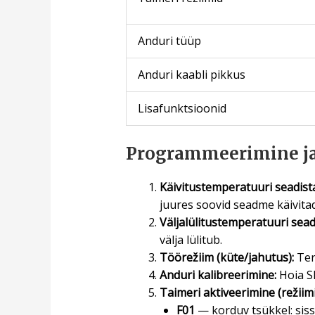
Anduri tüüp
Anduri kaabli pikkus
Lisafunktsioonid
Programmeerimine j
Käivitustemperatuuri seadis
juures soovid seadme käivita
Väljalülitustemperatuuri sea
välja lülitub.
Töörežiim (küte/jahutus):
Ter
Anduri kalibreerimine:
Hoia SE
Taimeri aktiveerimine (režiimi
F01
— korduv tsükkel: sisse