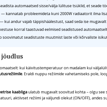
adista automaatsed sisse/välja lülituse tsüklid, et seade töö
— kannatab probleemideta kuni 2000W radiaatorit ilma lisa
— kui andur vajab täppishäälestust, saad seda ise mugavalt 
kestuse korral taastuvad eelmised seadistused automaatselt
 soovimatut seadistuste muutmist laste või kõrvaliste isikut
 jõudlus
omaatselt: kui käivitustemperatuur on madalam kui väljalüli
utusrežiimile
. Eraldi nuppu režiimide vahetamiseks pole, lo
etrise kaabliga
ulatub mugavalt soovitud kohta – olgu see sii
uuri, aktiivset režiimi ja väljundi olekut (ON/OFF), andes su