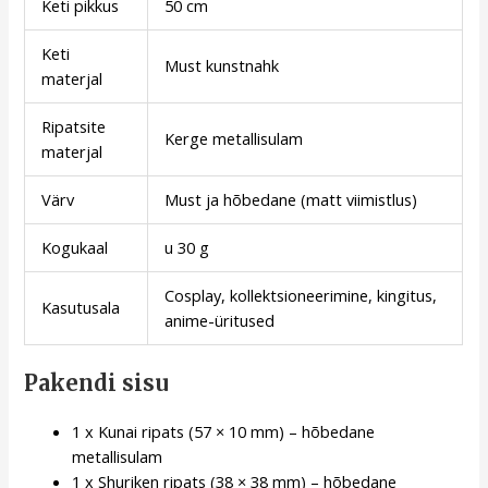
Keti pikkus
50 cm
Keti
Must kunstnahk
materjal
Ripatsite
Kerge metallisulam
materjal
Värv
Must ja hõbedane (matt viimistlus)
Kogukaal
u 30 g
Cosplay, kollektsioneerimine, kingitus,
Kasutusala
anime-üritused
Pakendi sisu
1 x Kunai ripats (57 × 10 mm) – hõbedane
metallisulam
1 x Shuriken ripats (38 × 38 mm) – hõbedane