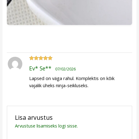
Hinnanguga
Ev* Se**
07/02/2026
5
/ 5
Lapsed on väga rahul. Komplektis on kõik
vajalik üheks ninja-seikluseks.
Lisa arvustus
Arvustuse lisamiseks
logi sisse
.