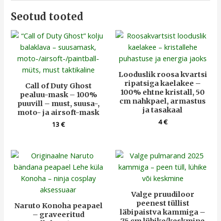
Seotud tooted
Looduslik roosa kvartsi
ripatsiga kaelakee –
Call of Duty Ghost
100% ehtne kristall, 50
pealuu-mask – 100%
cm nahkpael, armastus
puuvill – must, suusa-,
ja tasakaal
moto- ja airsoft-mask
4
€
13
€
Valge pruudiloor
peenest tüllist
Naruto Konoha peapael
läbipaistva kammiga –
– graveeritud
75 cm lühike/keskmine