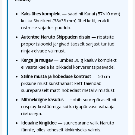
Kaks ühes komplekt
— saad nii Kunai (57×10 mm)
kui ka Shurikeni (38×38 mm) ühel ketil, eraldi
ostmise vajadus puudub.
Autentne Naruto Shippuden disain
— ripatsite
proportsioonid järgivad täpselt sarjast tuntud
ninja-relvade välimust.
Kerge ja mugav
— umbes 30 g kaaluv komplekt
ei väsita kaela ka pikkadel konverentsipäevadel.
Stiilne musta ja hõbedase kontrast
— 50 cm
pikkune must kunstnahast kett täiendab
suurepäraselt matt-hõbedast metallviimistlust.
Mitmekülgne kasutus
— sobib suurepäraselt nii
cosplay-kostüümiga kui ka igapäevase vabaaja
riietusega.
Ideaalne kingiidee
— suurepärane valik Naruto
fännile, olles koheselt kinkimiseks valmis.