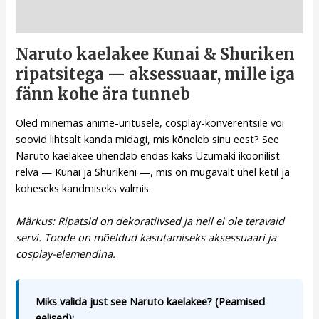
Kirjeldus
Naruto kaelakee Kunai & Shuriken
ripatsitega — aksessuaar, mille iga
fänn kohe ära tunneb
Oled minemas anime-üritusele, cosplay-konverentsile või
soovid lihtsalt kanda midagi, mis kõneleb sinu eest? See
Naruto kaelakee ühendab endas kaks Uzumaki ikoonilist
relva — Kunai ja Shurikeni —, mis on mugavalt ühel ketil ja
koheseks kandmiseks valmis.
Märkus: Ripatsid on dekoratiivsed ja neil ei ole teravaid
servi. Toode on mõeldud kasutamiseks aksessuaari ja
cosplay-elemendina.
Miks valida just see Naruto kaelakee? (Peamised
eelised):