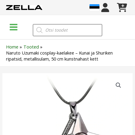
Skip
to
content
Main
Products
search
Menu
Home
Tooted
Naruto Uzumaki cosplay-kaelakee – Kunai ja Shuriken
ripatsid, metallisulam, 50 cm kunstnahast kett
Naruto
Uzumaki
cosplay-
kaelakee
–
Kunai
ja
Shuriken
ripatsid,