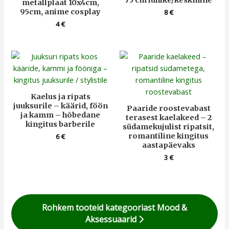
metallplaat 10x4cm,
95cm, anime cosplay
8
€
4
€
Kaelus ja ripats
juuksurile – käärid, föön
Paaride roostevabast
ja kamm – hõbedane
terasest kaelakeed – 2
kingitus barberile
südamekujulist ripatsit,
romantiline kingitus
6
€
aastapäevaks
3
€
Rohkem tooteid kategooriast Mood &
Aksessuaarid