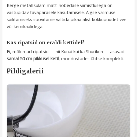
Kerge metallisulam matt-hõbedase viimistlusega on
vastupidav tavapärasele kasutamisele. Algse välimuse
säilitamiseks soovitame vältida pikaajalist kokkupuudet vee
või kemikaalidega.
Kas ripatsid on eraldi kettidel?
Ei, mõlemad ripatsid — nii Kunai kui ka Shuriken — asuvad
samal 50 cm pikkusel ketil
, moodustades ühtse komplekti.
Pildigalerii