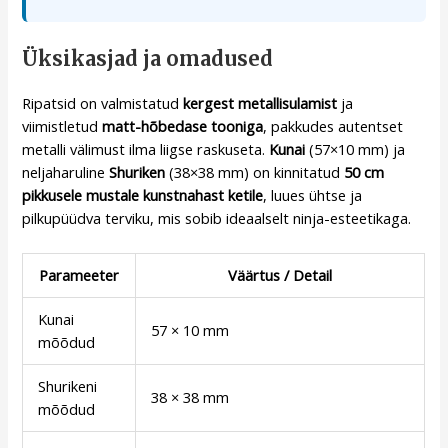
Üksikasjad ja omadused
Ripatsid on valmistatud
kergest metallisulamist
ja
viimistletud
matt-hõbedase tooniga
, pakkudes autentset
metalli välimust ilma liigse raskuseta.
Kunai
(57×10 mm) ja
neljaharuline
Shuriken
(38×38 mm) on kinnitatud
50 cm
pikkusele mustale kunstnahast ketile
, luues ühtse ja
pilkupüüdva terviku, mis sobib ideaalselt ninja-esteetikaga.
Parameeter
Väärtus / Detail
Kunai
57 × 10 mm
mõõdud
Shurikeni
38 × 38 mm
mõõdud