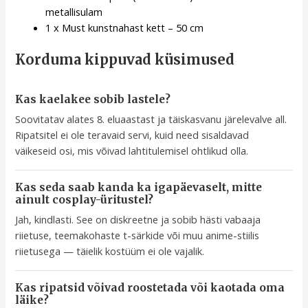
metallisulam
1 x Must kunstnahast kett – 50 cm
Korduma kippuvad küsimused
Kas kaelakee sobib lastele?
Soovitatav alates 8. eluaastast ja täiskasvanu järelevalve all.
Ripatsitel ei ole teravaid servi, kuid need sisaldavad
väikeseid osi, mis võivad lahtitulemisel ohtlikud olla.
Kas seda saab kanda ka igapäevaselt, mitte
ainult cosplay-üritustel?
Jah, kindlasti. See on diskreetne ja sobib hästi vabaaja
riietuse, teemakohaste t-särkide või muu anime-stiilis
riietusega — täielik kostüüm ei ole vajalik.
Kas ripatsid võivad roostetada või kaotada oma
läike?