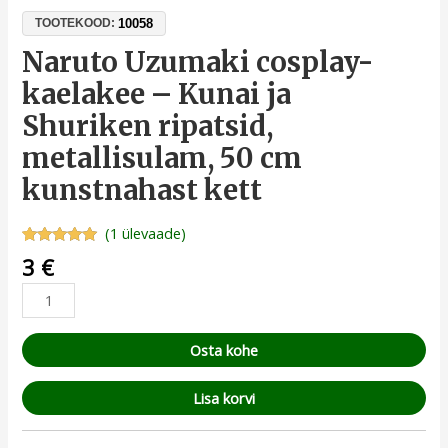
10058
TOOTEKOOD:
Naruto Uzumaki cosplay-
kaelakee – Kunai ja
Shuriken ripatsid,
metallisulam, 50 cm
kunstnahast kett
(
1
ülevaade)
Hinnatud
1
3
€
5.00
/5
kliendi
hinnangu
põhjal
Osta kohe
Lisa korvi