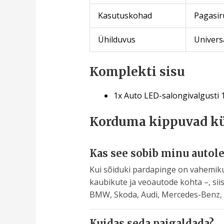
Kasutuskohad
Pagasir
Ühilduvus
Univers
Komplekti sisu
1x Auto LED-salongivalgusti
Korduma kippuvad k
Kas see sobib minu autole
Kui sõiduki pardapinge on vahemiku
kaubikute ja veoautode kohta –, sii
BMW, Skoda, Audi, Mercedes-Benz, Op
Kuidas seda paigaldada?