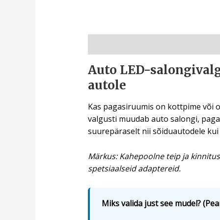
Kirjeldus
Auto LED-salongivalgu
autole
Kas pagasiruumis on kottpime või o
valgusti muudab auto salongi, pagas
suurepäraselt nii sõiduautodele kui
Märkus: Kahepoolne teip ja kinnitus
spetsiaalseid adaptereid.
Miks valida just see mudel? (Pea