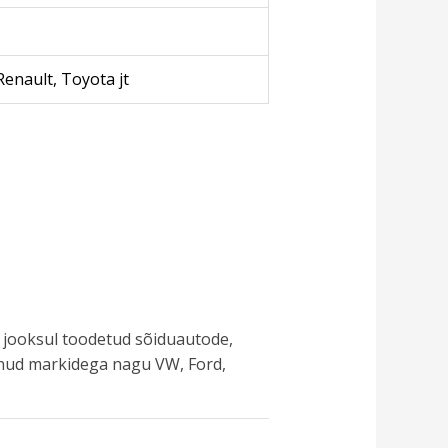
enault, Toyota jt
 jooksul toodetud sõiduautode,
vinud markidega nagu VW, Ford,