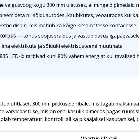
e valgusvoog kogu 300 mm ulatuses, ei mingeid pimedaid nu
eemideta nii sõiduautodes, kaubikutes, veoautodes kui ka 
etne disain, mis mahub ka kõige kitsamatesse kohtadesse
 korpus
— tõhus soojuseraldus ja vastupidavus igapäevasele
ilma elektrikuta ja sõiduki elektrisüsteemi muutmata
5 LED-id tarbivad kuni 80% vähem energiat kui tavalised 
tud ühtlaselt 300 mm pikkusele ribale, mis tagab maksimaals
 värviedastuse, mis on eriti kasulik pimedas pagasiruumist
iab temperatuuri kontrolli all ka pikaajalisel kasutamisel, 
Väärtus / Detail