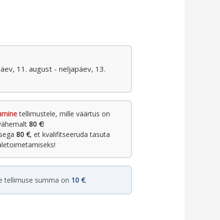
päev, 11. august - neljapäev, 13.
amine
tellimustele, mille väärtus on
vähemalt
80 €
!
usega
80 €
, et kvalifitseeruda tasuta
letoimetamiseks!
e tellimuse summa on
10 €
.