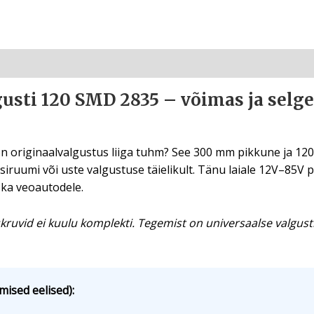
sti 120 SMD 2835 – võimas ja selge 
n originaalvalgustus liiga tuhm? See 300 mm pikkune ja 1
iruumi või uste valgustuse täielikult. Tänu laiale 12V–85V
 ka veoautodele.
kruvid ei kuulu komplekti. Tegemist on universaalse valgusti
mised eelised):