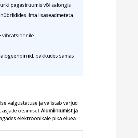
rki pagasiruumis või salongis
hübriidides ilma lisaseadmeteta
 vibratsioonile
halogeenpirnid, pakkudes samas
e valgustatuse ja välistab varjud.
 asjade otsimisel.
Alumiiniumist ja
tagades elektroonikale pika eluea.