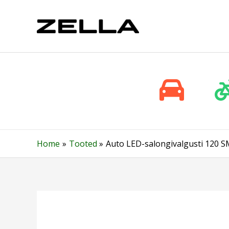
Skip
to
content
Home
Tooted
Auto LED-salongivalgusti 120 S