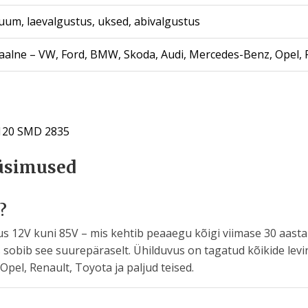
uum, laevalgustus, uksed, abivalgustus
aalne – VW, Ford, BMW, Skoda, Audi, Mercedes-Benz, Opel, R
 120 SMD 2835
üsimused
?
s 12V kuni 85V – mis kehtib peaaegu kõigi viimase 30 aasta
s sobib see suurepäraselt. Ühilduvus on tagatud kõikide le
el, Renault, Toyota ja paljud teised.