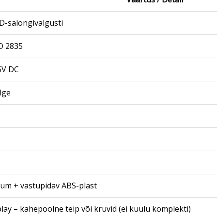
D-salongivalgusti
D 2835
5V DC
lge
ium + vastupidav ABS-plast
lay – kahepoolne teip või kruvid (ei kuulu komplekti)