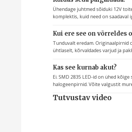
Ühendage juhtmed sõiduki 12V toiteal
komplektis, kuid need on saadaval i
Kui ere see on võrreldes 
Tunduvalt eredam. Originaalpirnid 
ühtlaselt, kõrvaldades varjud ja p
Kas see kurnab akut?
Ei. SMD 2835 LED-id on ühed kõige 
halogeenpirnid. Võite valgustit mur
Tutvustav video