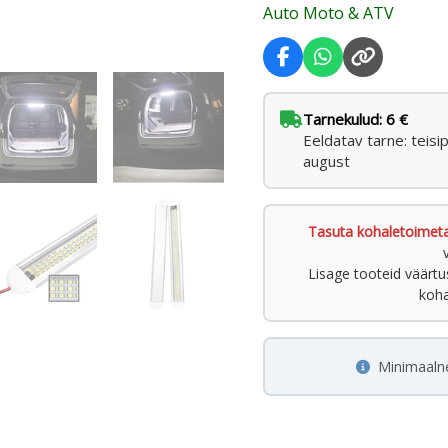
Auto Moto & ATV
kogus
Tarnekulud: 6 €
Eeldatav tarne: teisi
august
Tasuta kohaletoimet
Lisage tooteid väärt
koha
Minimaaln