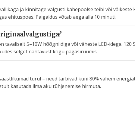
likaga ja kinnitage valgusti kahepoolse teibi või väikeste kr
gas ehituspoes. Paigaldus võtab aega alla 10 minuti.
originaalvalgustiga?
on tavaliselt 5–10W hõõgniidiga või väheste LED-idega. 120
akkudes selget nähtavust kogu pagasiruumis.
säästlikumad turul – need tarbivad kuni 80% vähem energia
etult kasutada ilma aku tühjenemise hirmuta.