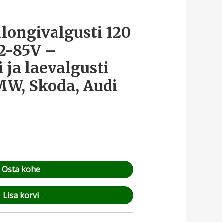
longivalgusti 120
2-85V –
 ja laevalgusti
MW, Skoda, Audi
Osta kohe
Lisa korvi