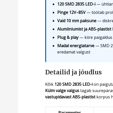
120 SMD 2835 LED-i
— ühtlan
Pinge 12V–85V
— töötab probl
Vaid 10 mm paksune
— diskre
Alumiiniumist ja ABS-plastist
Plug & play
— kiire paigaldus 
Madal energiatarve
— SMD 283
eredamat valgust
Detailid ja jõudlus
Kõik
120 SMD 2835 LED-i
on paiguta
Külm valge valgus
tagab suurepärase
vastupidavast ABS-plastist
korpus ho
Parameeter