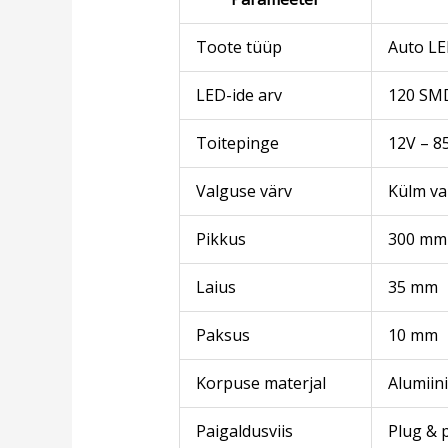
Toote tüüp
Auto LE
LED-ide arv
120 SM
Toitepinge
12V – 8
Valguse värv
Külm va
Pikkus
300 mm
Laius
35 mm
Paksus
10 mm
Korpuse materjal
Alumiin
Paigaldusviis
Plug & p