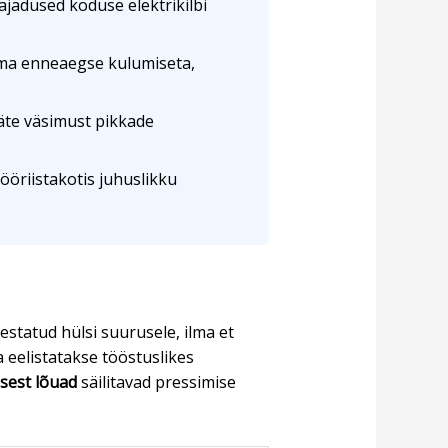
jadused koduse elektrikilbi
lma enneaegse kulumiseta,
äte väsimust pikkade
tööriistakotis juhuslikku
estatud hülsi suurusele, ilma et
a eelistatakse tööstuslikes
sest lõuad
säilitavad pressimise