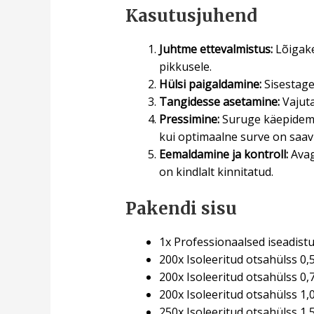
Kasutusjuhend
Juhtme ettevalmistus:
Lõigake
pikkusele.
Hülsi paigaldamine:
Sisestage 
Tangidesse asetamine:
Vajuta
Pressimine:
Suruge käepideme
kui optimaalne surve on saav
Eemaldamine ja kontroll:
Avag
on kindlalt kinnitatud.
Pakendi sisu
1x Professionaalsed iseadis
200x Isoleeritud otsahülss 0
200x Isoleeritud otsahülss 0
200x Isoleeritud otsahülss 1
250x Isoleeritud otsahülss 1