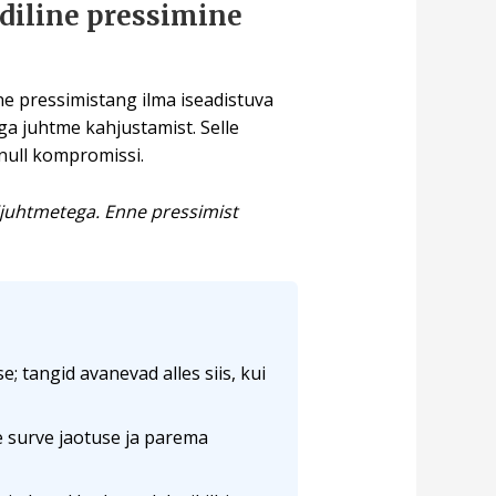
diline pressimine
ne pressimistang ilma iseadistuva
ga juhtme kahjustamist. Selle
 null kompromissi.
ijuhtmetega. Enne pressimist
e; tangid avanevad alles siis, kui
e surve jaotuse ja parema