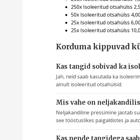
250x Isoleeritud otsahülss 2
50x Isoleeritud otsahülss 4,
25x Isoleeritud otsahülss 6,
25x Isoleeritud otsahülss 10
Korduma kippuvad k
Kas tangid sobivad ka iso
Jah, neid saab kasutada ka isoleeri
ainult isoleeritud otsahülsid.
Mis vahe on neljakandilis
Neljakandiline pressimine jaotab su
see tööstuslikes paigaldistes ja aut
Kas nende tangidega saab 