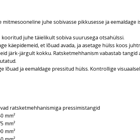
 mitmesooneline juhe sobivasse pikkusesse ja eemaldage iso
kooritud juhe täielikult sobiva suurusega otsahülssi.
ge käepidemeid, et lõuad avada, ja asetage hülss koos juh
id järk-järgult kokku. Ratsketmehhanism vabastab tangid 
utatud.
e lõuad ja eemaldage pressitud hülss. Kontrollige visuaalsel
tuvad ratsketmehhanismiga pressimistangid
,50 mm²
,75 mm²
,00 mm²
,50 mm²