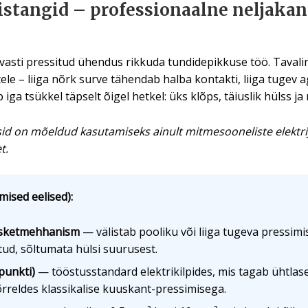
istangid – professionaalne neljakan
alvasti pressitud ühendus rikkuda tundidepikkuse töö. Tavali
e – liiga nõrk surve tähendab halba kontakti, liiga tugev a
ga tsükkel täpselt õigel hetkel: üks klõps, täiuslik hülss ja
id on mõeldud kasutamiseks ainult mitmesooneliste elektr
t.
mised eelised):
tsketmehhanism
— välistab pooliku või liiga tugeva pressimis
ud, sõltumata hülsi suurusest.
punkti)
— tööstusstandard elektrikilpides, mis tagab ühtlas
rreldes klassikalise kuuskant-pressimisega.