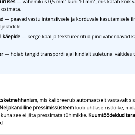
uuruses
— vahemikus 0,5 mm² kuni 10 mm², mis katab kõik va
d ostmata.
ad
— peavad vastu intensiivsele ja korduvale kasutamisele i
jektidele.
l käepide
— kerge kaal ja tekstureeritud pind vähendavad k
er
— hoiab tangid transpordi ajal kindlalt suletuna, vältides 
atsketmehhanism
, mis kalibreerub automaatselt vastavalt sis
Neljakandiline pressimissüsteem
loob ühtlase ristlõike, mid
, kuna see ei jäta pressimata tühimikke.
Kuumtöödeldud tera
d.