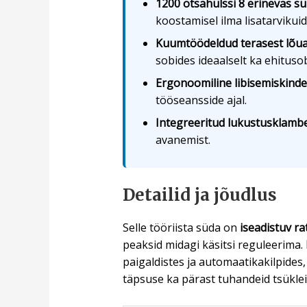
1200 otsahülssi 8 erinevas s
koostamisel ilma lisatarvikui
Kuumtöödeldud terasest lõu
sobides ideaalselt ka ehitusob
Ergonoomiline libisemiskinde
tööseansside ajal.
Integreeritud lukustusklamb
avanemist.
Detailid ja jõudlus
Selle tööriista süda on
iseadistuv r
peaksid midagi käsitsi reguleerima.
paigaldistes ja automaatikakilpides
täpsuse ka pärast tuhandeid tsüklei