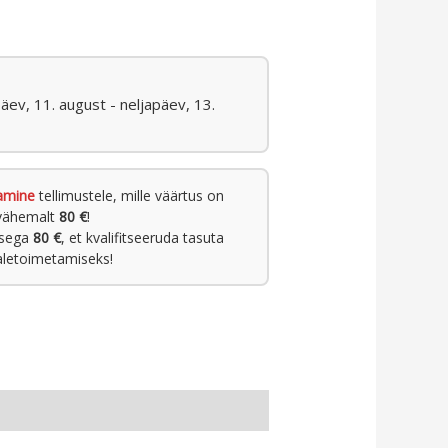
päev, 11. august - neljapäev, 13.
amine
tellimustele, mille väärtus on
vähemalt
80 €
!
usega
80 €
, et kvalifitseeruda tasuta
letoimetamiseks!