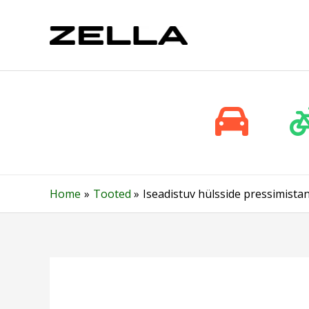
Skip
to
content
Home
Tooted
Iseadistuv hülsside pressimista