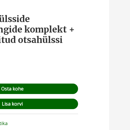
ülsside
ngide komplekt +
itud otsahülssi
Osta kohe
Lisa korvi
tika