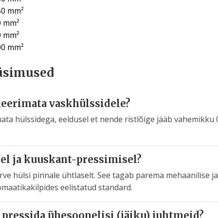
,50 mm²
00 mm²
00 mm²
,00 mm²
üsimused
leerimata vaskhülssidele?
mata hülssidega, eeldusel et nende ristlõige jääb vahemikk
el ja kuuskant-pressimisel?
rve hülsi pinnale ühtlaselt. See tagab parema mehaanilise ja
omaatikakilpides eelistatud standard.
pressida ühesoonelisi (jäiku) juhtmeid?