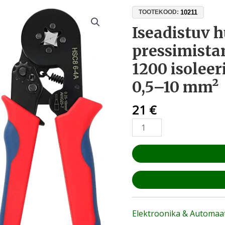
Iseadistuv
10211
TOOTEKOOD:
hülsside
Iseadistuv h
pressimistangide
pressimista
komplekt
+
1200 isoleer
1200
0,5–10 mm²
isoleeritud
otsahülssi
21
€
0,5–
10
mm²
kogus
Elektroonika & Automaa