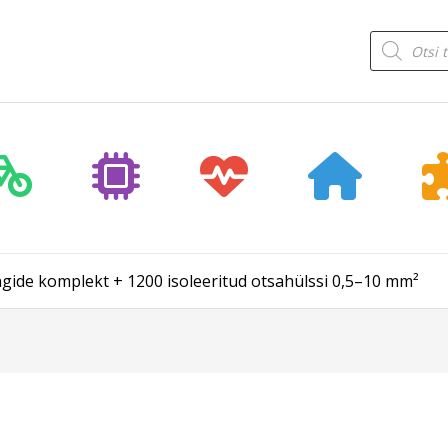
Products
search
ngide komplekt + 1200 isoleeritud otsahülssi 0,5–10 mm²