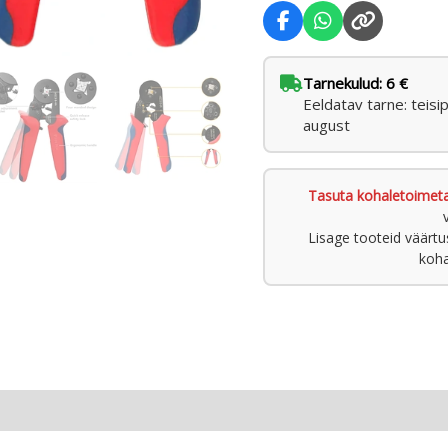
Tarnekulud: 6 €
Eeldatav tarne: teisi
august
Tasuta kohaletoimet
Lisage tooteid väärt
koha