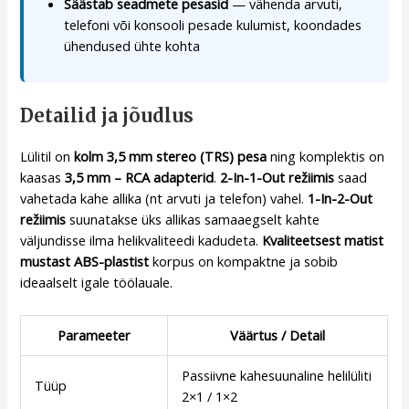
Säästab seadmete pesasid
— vähenda arvuti,
telefoni või konsooli pesade kulumist, koondades
ühendused ühte kohta
Detailid ja jõudlus
Lülitil on
kolm 3,5 mm stereo (TRS) pesa
ning komplektis on
kaasas
3,5 mm – RCA adapterid
.
2-In-1-Out režiimis
saad
vahetada kahe allika (nt arvuti ja telefon) vahel.
1-In-2-Out
režiimis
suunatakse üks allikas samaaegselt kahte
väljundisse ilma helikvaliteedi kadudeta.
Kvaliteetsest matist
mustast ABS-plastist
korpus on kompaktne ja sobib
ideaalselt igale töölauale.
Parameeter
Väärtus / Detail
Passiivne kahesuunaline helilüliti
Tüüp
2×1 / 1×2