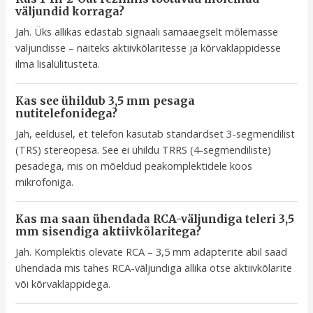
väljundid korraga?
Jah. Üks allikas edastab signaali samaaegselt mõlemasse
väljundisse – näiteks aktiivkõlaritesse ja kõrvaklappidesse
ilma lisalülitusteta.
Kas see ühildub 3,5 mm pesaga
nutitelefonidega?
Jah, eeldusel, et telefon kasutab standardset 3-segmendilist
(TRS) stereopesa. See ei ühildu TRRS (4-segmendiliste)
pesadega, mis on mõeldud peakomplektidele koos
mikrofoniga.
Kas ma saan ühendada RCA-väljundiga teleri 3,5
mm sisendiga aktiivkõlaritega?
Jah. Komplektis olevate RCA – 3,5 mm adapterite abil saad
ühendada mis tahes RCA-väljundiga allika otse aktiivkõlarite
või kõrvaklappidega.