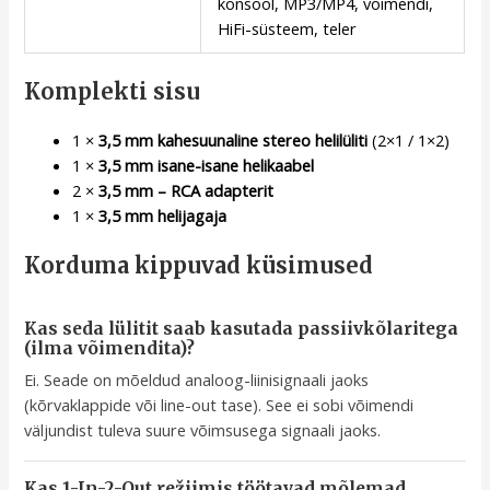
konsool, MP3/MP4, võimendi,
HiFi-süsteem, teler
Komplekti sisu
1 ×
3,5 mm kahesuunaline stereo helilüliti
(2×1 / 1×2)
1 ×
3,5 mm isane-isane helikaabel
2 ×
3,5 mm – RCA adapterit
1 ×
3,5 mm helijagaja
Korduma kippuvad küsimused
Kas seda lülitit saab kasutada passiivkõlaritega
(ilma võimendita)?
Ei. Seade on mõeldud analoog-liinisignaali jaoks
(kõrvaklappide või line-out tase). See ei sobi võimendi
väljundist tuleva suure võimsusega signaali jaoks.
Kas 1-In-2-Out režiimis töötavad mõlemad