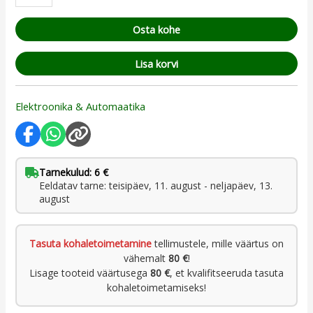
Osta kohe
Lisa korvi
Elektroonika & Automaatika
Tarnekulud: 6 €
Eeldatav tarne: teisipäev, 11. august - neljapäev, 13.
august
Tasuta kohaletoimetamine
tellimustele, mille väärtus on
vähemalt
80 €
!
Lisage tooteid väärtusega
80 €
, et kvalifitseeruda tasuta
kohaletoimetamiseks!