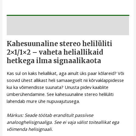
Kirjeldus
Kahesuunaline stereo helilüliti
2×1/1×2 – vaheta heliallikaid
hetkega ilma signaalikaota
Kas sul on kaks heliallikat, aga ainult üks paar kõlareid? Või
soovid ühest allikast heli samaaegselt nii kõrvaklappidesse
kui ka võimendisse suunata? Unusta pidev kaablite
ümberühendamine. See kahesuunaline stereo helilüliti
lahendab mure ühe nupuvajutusega.
Märkus: Seade töötab eranditult passiivse
analooghelisignaaliga. See ei vaja välist toiteallikat ega
võimenda helisignaali.