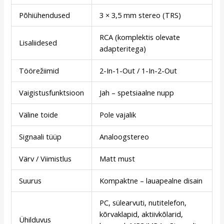
Põhiühendused
3 × 3,5 mm stereo (TRS)
RCA (komplektis olevate
Lisaliidesed
adapteritega)
Töörežiimid
2-In-1-Out / 1-In-2-Out
Vaigistusfunktsioon
Jah – spetsiaalne nupp
Väline toide
Pole vajalik
Signaali tüüp
Analoogstereo
Värv / Viimistlus
Matt must
Suurus
Kompaktne – lauapealne disain
PC, sülearvuti, nutitelefon,
kõrvaklapid, aktiivkõlarid,
Ühilduvus