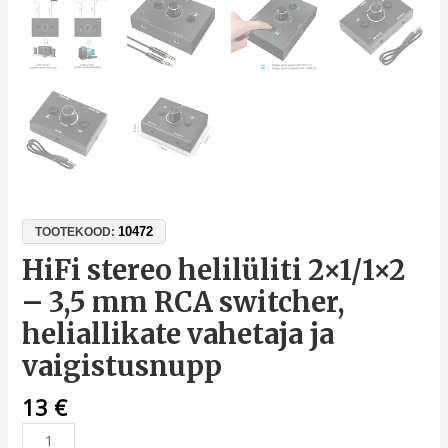
10472
TOOTEKOOD:
HiFi stereo helilüliti 2×1/1×2
– 3,5 mm RCA switcher,
heliallikate vahetaja ja
vaigistusnupp
13
€