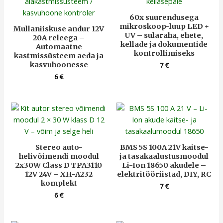
60x suurendusega
mikroskoop-luup LED +
Mullaniiskuse andur 12V
UV – sularaha, ehete,
20A releega –
kellade ja dokumentide
Automaatne
kontrollimiseks
kastmissüsteem aeda ja
kasvuhoonesse
7
€
6
€
Stereo auto-
BMS 5S 100A 21V kaitse-
helivõimendi moodul
ja tasakaalustusmoodul
2x30W Class D TPA3110
Li-Ion 18650 akudele –
12V 24V – XH-A232
elektritööriistad, DIY, RC
komplekt
7
€
6
€