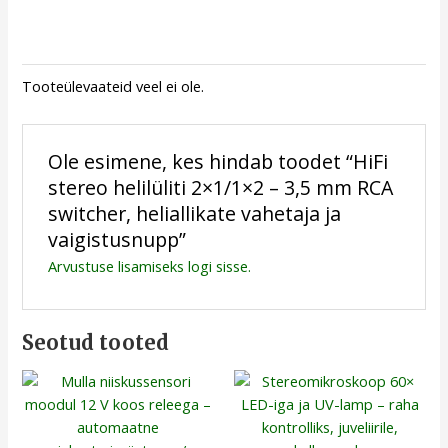
Tooteülevaateid veel ei ole.
Ole esimene, kes hindab toodet “HiFi
stereo helilüliti 2×1/1×2 – 3,5 mm RCA
switcher, heliallikate vahetaja ja
vaigistusnupp”
Arvustuse lisamiseks
logi sisse
.
Seotud tooted