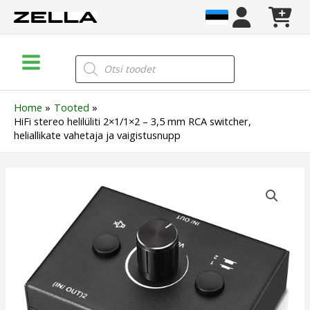
Skip
to
content
Main
Products
search
Menu
Home
Tooted
HiFi stereo helilüliti 2×1/1×2 – 3,5 mm RCA switcher,
heliallikate vahetaja ja vaigistusnupp
HiFi
stereo
helilüliti
2x1/1x2
–
3,5
mm
RCA
switcher,