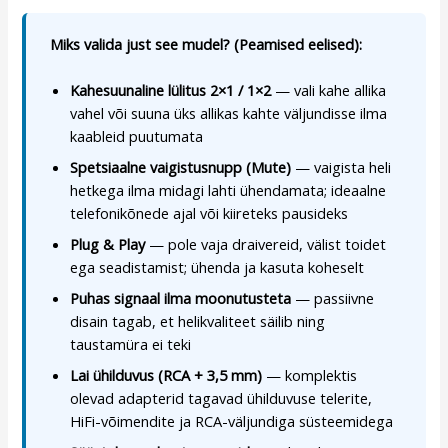
Miks valida just see mudel? (Peamised eelised):
Kahesuunaline lülitus 2×1 / 1×2
— vali kahe allika
vahel või suuna üks allikas kahte väljundisse ilma
kaableid puutumata
Spetsiaalne vaigistusnupp (Mute)
— vaigista heli
hetkega ilma midagi lahti ühendamata; ideaalne
telefonikõnede ajal või kiireteks pausideks
Plug & Play
— pole vaja draivereid, välist toidet
ega seadistamist; ühenda ja kasuta koheselt
Puhas signaal ilma moonutusteta
— passiivne
disain tagab, et helikvaliteet säilib ning
taustamüra ei teki
Lai ühilduvus (RCA + 3,5 mm)
— komplektis
olevad adapterid tagavad ühilduvuse telerite,
HiFi-võimendite ja RCA-väljundiga süsteemidega