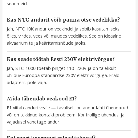
seadmeid.
Kas NTC-andurit võib panna otse vedelikku?
Jah, NTC 10K andur on veekindel ja sobib kasutamiseks
õlles, virdes, vees või muudes vedelikes. See on ideaalne
akvaariumite ja kääritamisnõude jaoks.
Kas seade töötab Eesti 230V elektrivõrgus?
Jah, STC-1000 toetab pinget 110–220V ja on täielikult
ühilduv Euroopa standardse 230V elektrivõrguga. Eraldi
adapterit pole vaja.
Mida tähendab veakood E1?
E1 viitab anduri veale — tavaliselt on andur lahti ühendatud
või on tekkinud kontaktiprobleem. Kontrollige ühendusi ja
vajadusel vahetage andur.