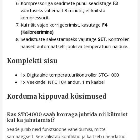
Kompressoriga seadmete puhul seadistage
F3
väärtuseks vähemalt 3 minutit, et kaitsta
kompressorit.
Kui näit vajab korrigeerimist, kasutage
F4
(Kalibreerimine)
.
Seadistuste salvestamiseks vajutage
SET
. Kontroller
naaseb automaatselt jooksva temperatuuri näidule.
Komplekti sisu
1x Digitaalne temperatuurikontroller STC-1000
1x Veekindel NTC 10K andur, 1 m kaabel
Korduma kippuvad küsimused
Kas STC-1000 saab korraga juhtida nii kütmist
kui ka jahutamist?
Seade juhib neid funktsioone vaheldumisi, mitte
samaaegselt. See välistab konfliktid ja kaitseb ühendatud