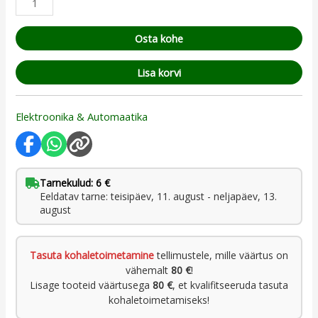
Osta kohe
Lisa korvi
Elektroonika & Automaatika
Tarnekulud: 6 €
Eeldatav tarne: teisipäev, 11. august - neljapäev, 13.
august
Tasuta kohaletoimetamine
tellimustele, mille väärtus on
vähemalt
80 €
!
Lisage tooteid väärtusega
80 €
, et kvalifitseeruda tasuta
kohaletoimetamiseks!