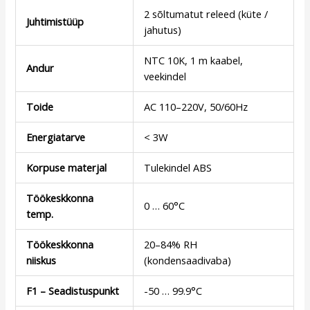
2 sõltumatut releed (küte /
Juhtimistüüp
jahutus)
NTC 10K, 1 m kaabel,
Andur
veekindel
Toide
AC 110–220V, 50/60Hz
Energiatarve
< 3W
Korpuse materjal
Tulekindel ABS
Töökeskkonna
0 … 60°C
temp.
Töökeskkonna
20–84% RH
niiskus
(kondensaadivaba)
F1 – Seadistuspunkt
-50 … 99.9°C