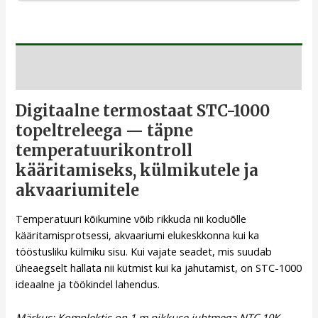
Kirjeldus
Digitaalne termostaat STC-1000
topeltreleega — täpne
temperatuurikontroll
kääritamiseks, külmikutele ja
akvaariumitele
Temperatuuri kõikumine võib rikkuda nii koduõlle
kääritamisprotsessi, akvaariumi elukeskkonna kui ka
tööstusliku külmiku sisu. Kui vajate seadet, mis suudab
üheaegselt hallata nii kütmist kui ka jahutamist, on STC-1000
ideaalne ja töökindel lahendus.
Märkus: Komplektis on 1 m pikkuse juhtmega NTC 10K