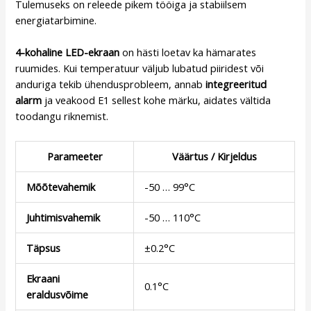
Tulemuseks on releede pikem tööiga ja stabiilsem
energiatarbimine.
4-kohaline LED-ekraan
on hästi loetav ka hämarates
ruumides. Kui temperatuur väljub lubatud piiridest või
anduriga tekib ühendusprobleem, annab
integreeritud
alarm
ja veakood E1 sellest kohe märku, aidates vältida
toodangu riknemist.
Parameeter
Väärtus / Kirjeldus
Mõõtevahemik
-50 … 99°C
Juhtimisvahemik
-50 … 110°C
Täpsus
±0.2°C
Ekraani
0.1°C
eraldusvõime