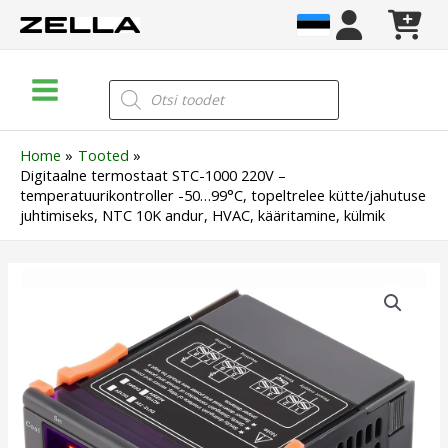
Skip
to
content
Main
Products
search
Menu
Home
Tooted
Digitaalne termostaat STC-1000 220V –
temperatuurikontroller -50…99°C, topeltrelee kütte/jahutuse
juhtimiseks, NTC 10K andur, HVAC, kääritamine, külmik
Digitaalne
termostaat
STC-
1000
220V
–
temperatuurikontroller
-50…