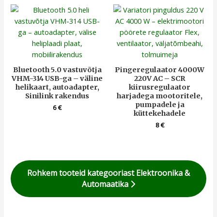
Bluetooth 5.0 vastuvõtja
Pingeregulaator 4000W
VHM-314 USB-ga – väline
220V AC – SCR
helikaart, autoadapter,
kiirusregulaator
Sinilink rakendus
harjadega mootoritele,
pumpadele ja
6
€
küttekehadele
8
€
Rohkem tooteid kategooriast Elektroonika &
Automaatika