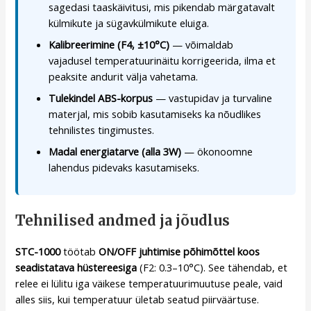
sagedasi taaskäivitusi, mis pikendab märgatavalt
külmikute ja sügavkülmikute eluiga.
Kalibreerimine (F4, ±10°C)
— võimaldab
vajadusel temperatuurinäitu korrigeerida, ilma et
peaksite andurit välja vahetama.
Tulekindel ABS-korpus
— vastupidav ja turvaline
materjal, mis sobib kasutamiseks ka nõudlikes
tehnilistes tingimustes.
Madal energiatarve (alla 3W)
— ökonoomne
lahendus pidevaks kasutamiseks.
Tehnilised andmed ja jõudlus
STC-1000
töötab
ON/OFF juhtimise põhimõttel koos
seadistatava hüstereesiga
(F2: 0.3–10°C). See tähendab, et
relee ei lülitu iga väikese temperatuurimuutuse peale, vaid
alles siis, kui temperatuur ületab seatud piirväärtuse.