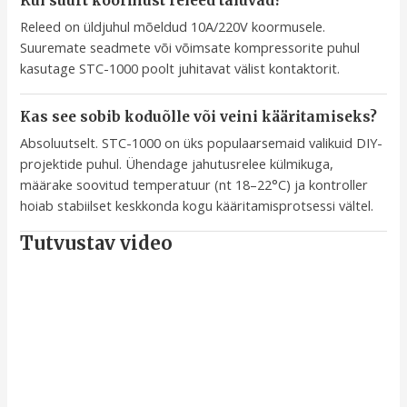
Kui suurt koormust releed taluvad?
Releed on üldjuhul mõeldud 10A/220V koormusele.
Suuremate seadmete või võimsate kompressorite puhul
kasutage STC-1000 poolt juhitavat välist kontaktorit.
Kas see sobib koduõlle või veini kääritamiseks?
Absoluutselt. STC-1000 on üks populaarsemaid valikuid DIY-
projektide puhul. Ühendage jahutusrelee külmikuga,
määrake soovitud temperatuur (nt 18–22°C) ja kontroller
hoiab stabiilset keskkonda kogu kääritamisprotsessi vältel.
Tutvustav video