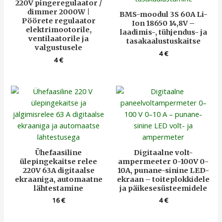
220V pingeregulaator /
dimmer 2000W |
BMS-moodul 3S 60A Li-
Pöörete regulaator
Ion 18650 14,8V –
elektrimootorile,
laadimis-, tühjendus- ja
ventilaatorile ja
tasakaalustuskaitse
valgustusele
4
€
4
€
Ühefaasiline
Digitaalne volt-
ülepingekaitse relee
ampermeeter 0-100V 0-
220V 63A digitaalse
10A, punane-sinine LED-
ekraaniga, automaatne
ekraan – toiteplokkidele
lähtestamine
ja päikesesüsteemidele
16
€
4
€