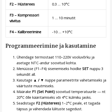
F2 – Hüsterees
0.3 … 10°C
F3 – Kompressori
1 … 10 minutit
viivitus
F4 – Kalibreerimine
-10 … +10°C
Programmeerimine ja kasutamine
Ühendage termostaat 110–220V vooluvõrku ja
asetage NTC-andur soovitud kohta.
Menüüsse (F1–F4) sisenemiseks hoidke
SET
nuppu 3
sekundit all.
Kasutage
▲ / ▼
nuppe parameetrite vahetamiseks ja
väärtuste muutmiseks.
Määrake
F1 (Set Point)
soovitud temperatuurile — nt
20°C õlle kääritamiseks või 4°C külmiku jaoks.
Seadistage
F2 (Hüsterees)
1–2°C peale, et tagada
täpsus ja vähendada lülituste sagedust.