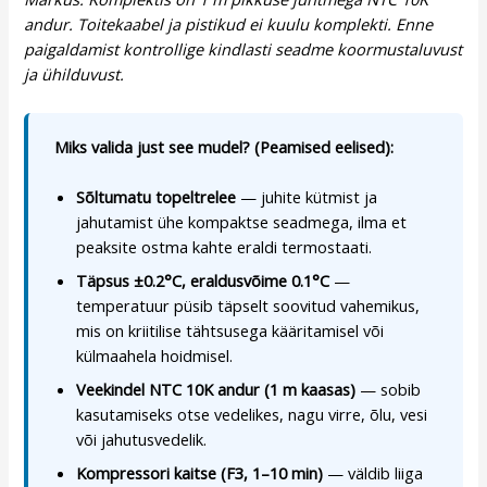
andur. Toitekaabel ja pistikud ei kuulu komplekti. Enne
paigaldamist kontrollige kindlasti seadme koormustaluvust
ja ühilduvust.
Miks valida just see mudel? (Peamised eelised):
Sõltumatu topeltrelee
— juhite kütmist ja
jahutamist ühe kompaktse seadmega, ilma et
peaksite ostma kahte eraldi termostaati.
Täpsus ±0.2°C, eraldusvõime 0.1°C
—
temperatuur püsib täpselt soovitud vahemikus,
mis on kriitilise tähtsusega kääritamisel või
külmaahela hoidmisel.
Veekindel NTC 10K andur (1 m kaasas)
— sobib
kasutamiseks otse vedelikes, nagu virre, õlu, vesi
või jahutusvedelik.
Kompressori kaitse (F3, 1–10 min)
— väldib liiga