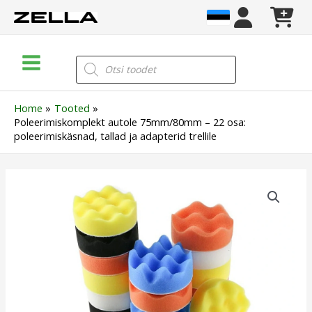
Skip
to
content
Main
Products
search
Menu
Home
Tooted
Poleerimiskomplekt autole 75mm/80mm – 22 osa:
poleerimiskäsnad, tallad ja adapterid trellile
Poleerimiskomplekt
autole
75mm/80mm
–
22
osa:
poleerimiskäsnad,
tallad
ja