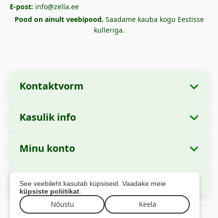
E-post:
info@zella.ee
Pood on ainult veebipood.
Saadame kauba kogu Eestisse
kulleriga.
Kontaktvorm
Kasulik info
Ettevõtte andmed
Meist
Ettevõtte nimi:
Zella International Distribution
Minu konto
Kuidas tellida?
SRL
Minu tellimused
Makseviisid
Asukoht:
Strada Cuza Vodă nr. 97, Sector 4,
Turvaline maksmine
See veebileht kasutab küpsiseid. Vaadake meie
București, 040283, România
Isikuandmed
Saatmise info
küpsiste poliitikat
.
Aadressid
Nõustu
Keela
Tagastuspoliitika
CUI:
44237077
© 2026 zella.ee – Kõik õigused kaitstud