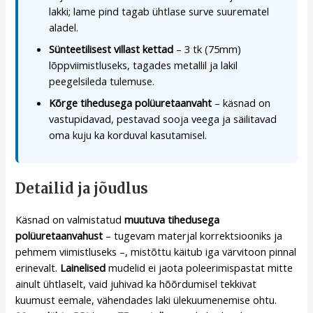
lakki; lame pind tagab ühtlase surve suurematel
aladel.
Sünteetilisest villast kettad
– 3 tk (75mm)
lõppviimistluseks, tagades metallil ja lakil
peegelsileda tulemuse.
Kõrge tihedusega polüuretaanvaht
– käsnad on
vastupidavad, pestavad sooja veega ja säilitavad
oma kuju ka korduval kasutamisel.
Detailid ja jõudlus
Käsnad on valmistatud
muutuva tihedusega
polüuretaanvahust
– tugevam materjal korrektsiooniks ja
pehmem viimistluseks –, mistõttu käitub iga värvitoon pinnal
erinevalt.
Lainelised
mudelid ei jaota poleerimispastat mitte
ainult ühtlaselt, vaid juhivad ka hõõrdumisel tekkivat
kuumust eemale, vähendades laki ülekuumenemise ohtu.