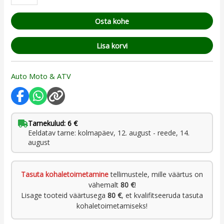
Osta kohe
Lisa korvi
Auto Moto & ATV
Tarnekulud: 6 €
Eeldatav tarne: kolmapäev, 12. august - reede, 14.
august
Tasuta kohaletoimetamine
tellimustele, mille väärtus on
vähemalt
80 €
!
Lisage tooteid väärtusega
80 €
, et kvalifitseeruda tasuta
kohaletoimetamiseks!