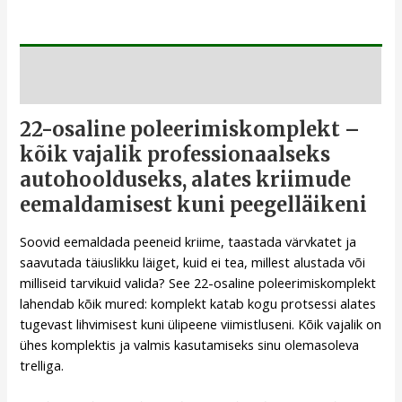
Kirjeldus
22-osaline poleerimiskomplekt –
kõik vajalik professionaalseks
autohoolduseks, alates kriimude
eemaldamisest kuni peegelläikeni
Soovid eemaldada peeneid kriime, taastada värvkatet ja
saavutada täiuslikku läiget, kuid ei tea, millest alustada või
milliseid tarvikuid valida? See 22-osaline poleerimiskomplekt
lahendab kõik mured: komplekt katab kogu protsessi alates
tugevast lihvimisest kuni ülipeene viimistluseni. Kõik vajalik on
ühes komplektis ja valmis kasutamiseks sinu olemasoleva
trelliga.