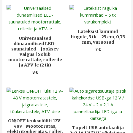
Lateksist kummid
lingule, 5 tk – 25 cm, 0,75
Universaalsed
mm, varuosad
dünaamilised LED-
suunatuled – jooksev
7
€
valgus | Sobib
mootorrattale, rollerile
ja ATV-le (2 tk)
8
€
ON/OFF lenksulüliti 12V-
48V | Mootorratas,
Topelt-USB autolaadija
elektritõukeratas, roller,