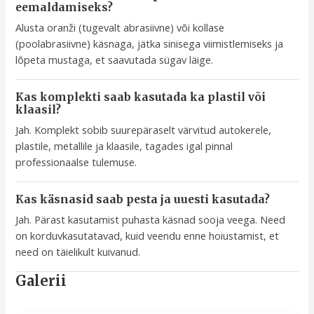
eemaldamiseks?
Alusta oranži (tugevalt abrasiivne) või kollase
(poolabrasiivne) käsnaga, jätka sinisega viimistlemiseks ja
lõpeta mustaga, et saavutada sügav läige.
Kas komplekti saab kasutada ka plastil või
klaasil?
Jah. Komplekt sobib suurepäraselt värvitud autokerele,
plastile, metallile ja klaasile, tagades igal pinnal
professionaalse tulemuse.
Kas käsnasid saab pesta ja uuesti kasutada?
Jah. Pärast kasutamist puhasta käsnad sooja veega. Need
on korduvkasutatavad, kuid veendu enne hoiustamist, et
need on täielikult kuivanud.
Galerii