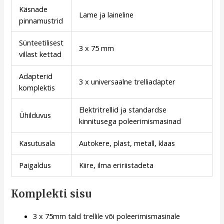
Käsnade
Lame ja laineline
pinnamustrid
Sünteetilisest
3 x 75 mm
villast kettad
Adapterid
3 x universaalne trelliadapter
komplektis
Elektritrellid ja standardse
Ühilduvus
kinnitusega poleerimismasinad
Kasutusala
Autokere, plast, metall, klaas
Paigaldus
Kiire, ilma eririistadeta
Komplekti sisu
3 x 75mm tald trellile või poleerimismasinale