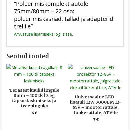
“Poleerimiskomplekt autole
75mm/80mm – 22 osa:
poleerimiskäsnad, tallad ja adapterid
trellile”
Arvustuse lisamiseks
logi sisse
.
Seotud tooted
Terasest kuulid lingule
8mm – 100 tk | 2,5g
Universaalne LED-
täpsuslaskmiseks ja
lisatuli 12W 3000LM 12-
treeninguks
85V – mootorrattale,
tõukerattale, ATV-le
6
€
7
€