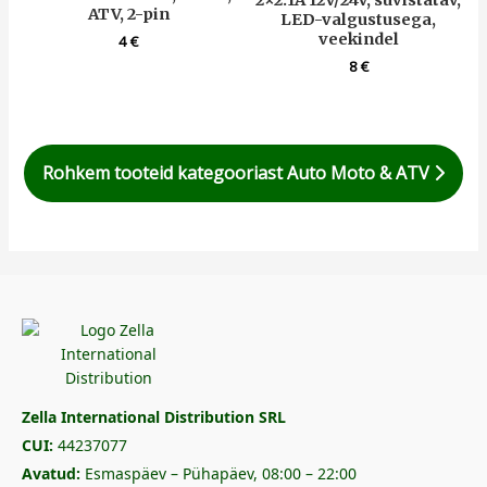
2×2.1A 12V/24V, süvistatav,
ATV, 2-pin
LED-valgustusega,
veekindel
4
€
8
€
Rohkem tooteid kategooriast Auto Moto & ATV
Zella International Distribution SRL
CUI:
44237077
Avatud:
Esmaspäev – Pühapäev, 08:00 – 22:00