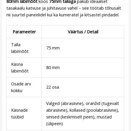
80mm läbimõõt
koos
75mm tallaga
pakub ideaalset
tasakaalu katvuse ja juhitavuse vahel – see töötab tõhusalt
nii suurtel paneelidel kui ka kumeratel ja kitsastel pindadel.
Parameeter
Väärtus / Detail
Talla
75 mm
läbimõõt
Käsna
80 mm
läbimõõt
Osade arv
22 osa
kokku
Valged (abrasiivne), oranžid (tugevalt
Käsnade
abrasiivne), kollased (poolabrasiivne),
tüübid
sinised (keskmiselt peen), mustad
(ülipeen)