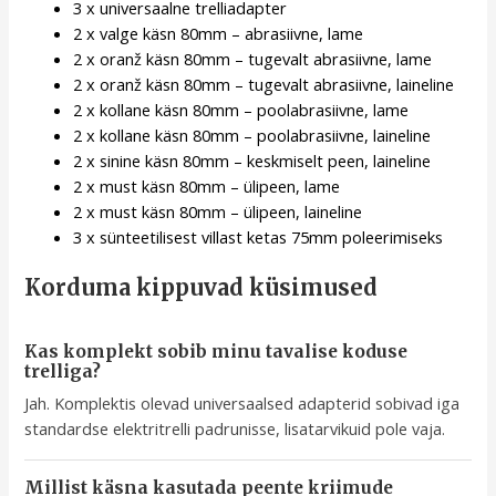
3 x universaalne trelliadapter
2 x valge käsn 80mm – abrasiivne, lame
2 x oranž käsn 80mm – tugevalt abrasiivne, lame
2 x oranž käsn 80mm – tugevalt abrasiivne, laineline
2 x kollane käsn 80mm – poolabrasiivne, lame
2 x kollane käsn 80mm – poolabrasiivne, laineline
2 x sinine käsn 80mm – keskmiselt peen, laineline
2 x must käsn 80mm – ülipeen, lame
2 x must käsn 80mm – ülipeen, laineline
3 x sünteetilisest villast ketas 75mm poleerimiseks
Korduma kippuvad küsimused
Kas komplekt sobib minu tavalise koduse
trelliga?
Jah. Komplektis olevad universaalsed adapterid sobivad iga
standardse elektritrelli padrunisse, lisatarvikuid pole vaja.
Millist käsna kasutada peente kriimude