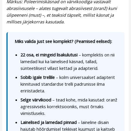
Märkus: Poleerimiskäsnad on värvikoodiga vastavalt
abrasiivsusele – alates tugevalt abrasiivsest (oranž) kuni
ülipeeneni (must) –, et teaksid täpselt, millist käsnat ja
millises järjekorras kasutada.
Miks valida just see komplekt? (Peamised eelised):
22 osa, ei mingeid lisakulutusi
– komplektis on nii
lamedad kui ka lainelised käsnad, tallad,
sünteetilisest villast kettad ja adapterid.
Sobib igale trellile
– kolm universaalset adapterit
kinnituvad standardse trelli padrunisse ilma
eririistadeta.
Selge värvikood
– tead kohe, mida kasutad: oranž
agressiivseks korrektsiooniks, must õrnaks
viimistluseks.
Lainelised ja lamedad pinnad
– laineline disain
hajutab hõõrdumisel tekkivat kuumust ja kaitseb