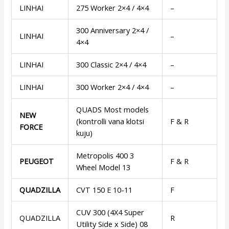
LINHAI
275 Worker 2×4 / 4×4
–
300 Anniversary 2×4 /
LINHAI
–
4×4
LINHAI
300 Classic 2×4 / 4×4
–
LINHAI
300 Worker 2×4 / 4×4
–
QUADS Most models
NEW
(kontrolli vana klotsi
F & R
FORCE
kuju)
Metropolis 400 3
PEUGEOT
F & R
Wheel Model 13
QUADZILLA
CVT 150 E 10-11
F
CUV 300 (4X4 Super
QUADZILLA
R
Utility Side x Side) 08