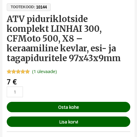
10144
TOOTEKOOD:
ATV piduriklotside
komplekt LINHAI 300,
CFMoto 500, X8 –
keraamiline kevlar, esi- ja
tagapiduritele 97x43x9mm
(
1
ülevaade)
Hinnatud
1
7
€
5.00
/5
kliendi
hinnangu
põhjal
Osta kohe
Lisa korvi