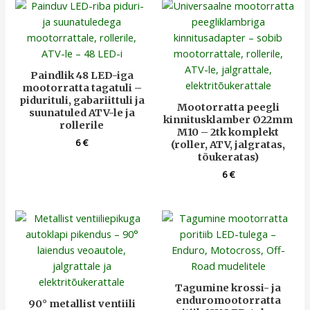
Paindlik 48 LED-iga
mootorratta tagatuli –
pidurituli, gabariittuli ja
Mootorratta peegli
suunatuled ATV-le ja
kinnitusklamber Ø22mm
rollerile
M10 – 2tk komplekt
6
€
(roller, ATV, jalgratas,
tõukeratas)
6
€
Tagumine krossi- ja
enduromootorratta
90° metallist ventiili