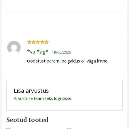
Hinnanguga
*va *äg*
19/06/2026
5
/ 5
Oodatust parem, paigaldus oli väga lihtne.
Lisa arvustus
Arvustuse lisamiseks
logi sisse
.
Seotud tooted