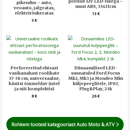
poritiib 12V LED-tulega –
pikendus – auto,
must ABS, 33x11cm
veoauto, jalgratas,
elektritõukeratas
13
€
3
€
Perforeeritud ehtsast
Dünaamilised LED-
vasikanahast roolikate
suunatuled Ford Focus
37-38 cm, universaalne,
Mk2, Mk3 ja Mondeo Mk4
käsitsi õmmeldav (nõel
küljepeeglitele, IP67,
ja niit komplektis)
Plug&Play, 2 tk
8
€
26
€
Rohkem tooteid kategooriast Auto Moto & ATV