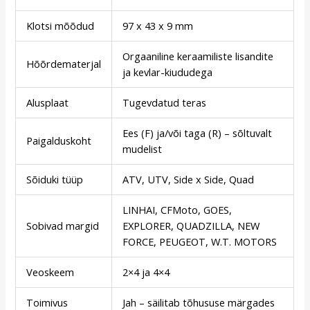
Klotsi mõõdud
97 x 43 x 9 mm
Orgaaniline keraamiliste lisandite
Hõõrdematerjal
ja kevlar-kiududega
Alusplaat
Tugevdatud teras
Ees (F) ja/või taga (R) – sõltuvalt
Paigalduskoht
mudelist
Sõiduki tüüp
ATV, UTV, Side x Side, Quad
LINHAI, CFMoto, GOES,
Sobivad margid
EXPLORER, QUADZILLA, NEW
FORCE, PEUGEOT, W.T. MOTORS
Veoskeem
2×4 ja 4×4
Toimivus
Jah – säilitab tõhususe märgades