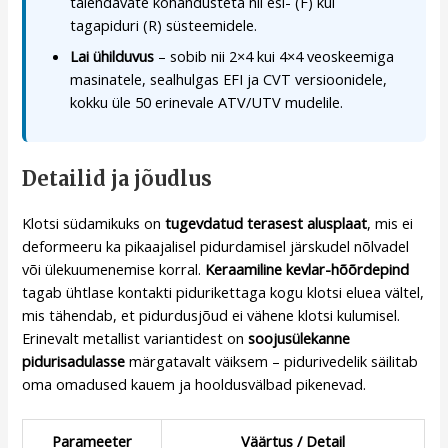
täiendavate kohandusteta nii esi- (F) kui
tagapiduri (R) süsteemidele.
Lai ühilduvus
– sobib nii 2×4 kui 4×4 veoskeemiga
masinatele, sealhulgas EFI ja CVT versioonidele,
kokku üle 50 erinevale ATV/UTV mudelile.
Detailid ja jõudlus
Klotsi südamikuks on
tugevdatud terasest alusplaat
, mis ei
deformeeru ka pikaajalisel pidurdamisel järskudel nõlvadel
või ülekuumenemise korral.
Keraamiline kevlar-hõõrdepind
tagab ühtlase kontakti pidurikettaga kogu klotsi eluea vältel,
mis tähendab, et pidurdusjõud ei vähene klotsi kulumisel.
Erinevalt metallist variantidest on
soojusülekanne
pidurisadulasse
märgatavalt väiksem – pidurivedelik säilitab
oma omadused kauem ja hooldusvälbad pikenevad.
Parameeter
Väärtus / Detail