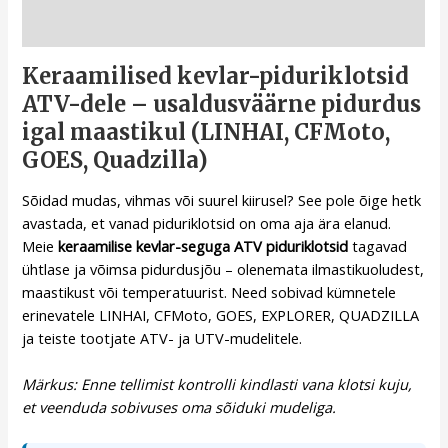
Kirjeldus
Keraamilised kevlar-piduriklotsid
ATV-dele – usaldusväärne pidurdus
igal maastikul (LINHAI, CFMoto,
GOES, Quadzilla)
Sõidad mudas, vihmas või suurel kiirusel? See pole õige hetk
avastada, et vanad piduriklotsid on oma aja ära elanud.
Meie
keraamilise kevlar-seguga ATV piduriklotsid
tagavad
ühtlase ja võimsa pidurdusjõu – olenemata ilmastikuoludest,
maastikust või temperatuurist. Need sobivad kümnetele
erinevatele LINHAI, CFMoto, GOES, EXPLORER, QUADZILLA
ja teiste tootjate ATV- ja UTV-mudelitele.
Märkus: Enne tellimist kontrolli kindlasti vana klotsi kuju,
et veenduda sobivuses oma sõiduki mudeliga.