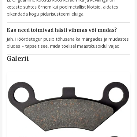
ketaste suhtes õrnem kui poolmetallist klotsid, aidates
pikendada kogu pidurisüsteemi eluiga.
Kas need toimivad hästi vihmas või mudas?
Jah. Hõõrdetegur püsib tõhusana ka märgades ja mudastes
oludes – täpselt see, mida tõelisel maastikusõidul vajad.
Galerii