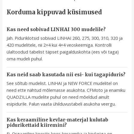
Korduma kippuvad küsimused
Kas need sobivad LINHAI 300 mudelile?
Jah. Piduriklotsid sobivad LINHAI 260, 275, 300, 310, 320 ja
420 mudelitele, nii 2×4 kui 4×4 veoskeemiga. Kontrolli
ülaltoodud tabelist täpset paigalduskohta (ees või taga)
oma mudeli puhul.
Kas neid saab kasutada nii esi- kui tagapiduris?
See sõltub mudelist. LINHAI ja NEW FORCE mudelitel on
need ette nähtud mõlemasse asukohta. CFMoto ja enamiku
QUADZILLA mudelite puhul on need mõeldud ainult
esipidurile. Palun vaata ühilduvustabeli asukoha veergu.
Kas keraamiline kevlar-materjal kulutab
pidurikettaid kiiremini?
Ei. Orgaaniline koostis koos keraamika ja kevlariga on