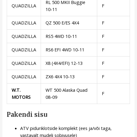
RL 500 MKII Buggie
QUADZILLA
F
10-11
QUADZILLA
QZ 500 E/ES 4X4
F
QUADZILLA
RS5 4WD 10-11
F
QUADZILLA
RS6 EFI 4WD 10-11
F
QUADZILLA
X8 (4X4/EFI) 12-13
F
QUADZILLA
ZX6 4X4 10-13
F
W.T.
WT 500 Alaska Quad
F
MOTORS
08-09
Pakendi sisu
ATV piduriklotside komplekt (ees ja/või taga,
vastavalt mudeli sobivusele)