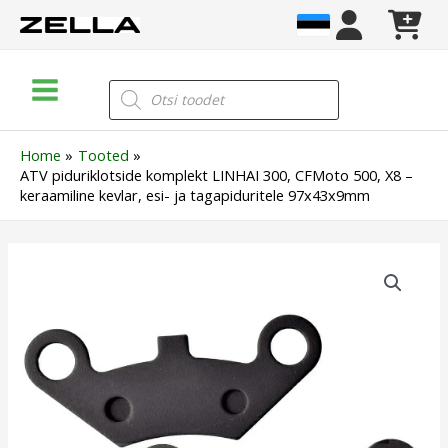
Skip
to
content
Main
Products
search
Menu
Home
Tooted
ATV piduriklotside komplekt LINHAI 300, CFMoto 500, X8 –
keraamiline kevlar, esi- ja tagapiduritele 97x43x9mm
ATV
piduriklotside
komplekt
LINHAI
300,
CFMoto
500,
X8
–