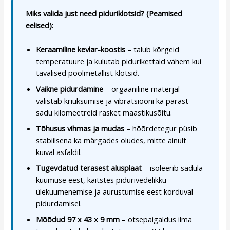
Miks valida just need piduriklotsid? (Peamised
eelised):
Keraamiline kevlar-koostis
– talub kõrgeid
temperatuure ja kulutab pidurikettaid vähem kui
tavalised poolmetallist klotsid.
Vaikne pidurdamine
– orgaaniline materjal
välistab kriuksumise ja vibratsiooni ka pärast
sadu kilomeetreid rasket maastikusõitu.
Tõhusus vihmas ja mudas
– hõõrdetegur püsib
stabiilsena ka märgades oludes, mitte ainult
kuival asfaldil.
Tugevdatud terasest alusplaat
– isoleerib sadula
kuumuse eest, kaitstes pidurivedelikku
ülekuumenemise ja aurustumise eest korduval
pidurdamisel.
Mõõdud 97 x 43 x 9 mm
– otsepaigaldus ilma