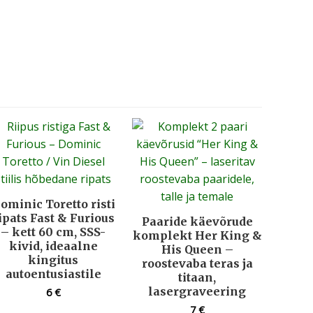
ominic Toretto risti
ipats Fast & Furious
Paaride käevõrude
– kett 60 cm, SSS-
komplekt Her King &
kivid, ideaalne
His Queen –
kingitus
roostevaba teras ja
autoentusiastile
titaan,
lasergraveering
6
€
7
€