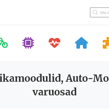
Products
search
nikamoodulid, Auto-Mo
varuosad