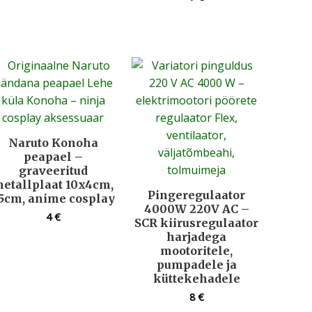
Naruto Konoha
peapael –
graveeritud
etallplaat 10x4cm,
Pingeregulaator
5cm, anime cosplay
4000W 220V AC –
4
€
SCR kiirusregulaator
harjadega
mootoritele,
pumpadele ja
küttekehadele
8
€