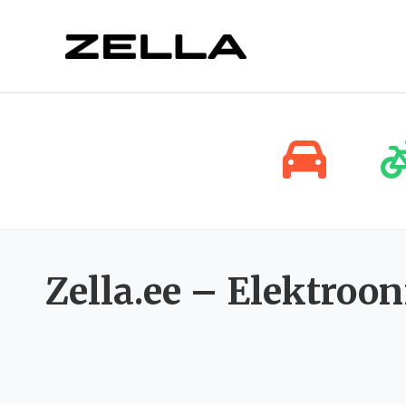
Skip
to
content
Zella.ee – Elektroo