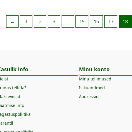
←
1
2
3
…
15
16
17
18
asulik info
Minu konto
eist
Minu tellimused
uidas tellida?
Isikuandmed
akseviisid
Aadressid
aatmise info
agastuspoliitika
arantii
rivaatsuspoliitika