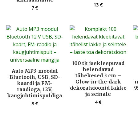
13
€
7
€
100 tk isekleepuvad
helendavad
Auto MP3-moodul
tähekesed 3 cm –
Bluetooth, USB, SD-
Glow-in-the-dark
m
kaardi ja FM-
dekoratsioonid lakke
9
raadioga, 12V,
ja seinale
kaugjuhtimispuldiga
4
€
8
€