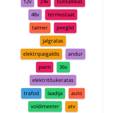
12v
24v
toiteallikas
48v
termostaat
taimer
peeglid
jalgratas
elektripaigaldis
andur
pwm
36v
elektritõukeratas
trafod
laadija
auto
voldimeeter
atv