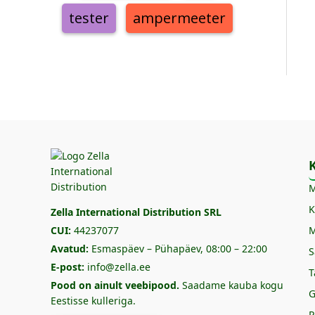
tester
ampermeeter
K
M
K
Zella International Distribution SRL
CUI:
44237077
M
Avatud:
Esmaspäev – Pühapäev, 08:00 – 22:00
S
E-post:
info@zella.ee
T
Pood on ainult veebipood.
Saadame kauba kogu
G
Eestisse kulleriga.
P