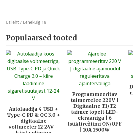
Esileht
/ Lehekülg 18
Populaarsed tooted
D
r
Programmeeritav
taimerrelee 220V |
Digitaalne T1/T2
Autolaadija 4 USB +
taimer topelt-LED-
Type-C PD & QC 3.0 +
ekraaniga | 6
digitaalne
tsüklirežiimi ON/OFF
voltmeeter 12-24V –
| 10A 1500W
kiirlaadimine