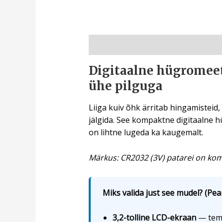
Kirjeldus
Digitaalne hügromeet
ühe pilguga
Liiga kuiv õhk ärritab hingamisteid
jälgida. See kompaktne digitaalne h
on lihtne lugeda ka kaugemalt.
Märkus: CR2032 (3V) patarei on kom
Miks valida just see mudel? (Pea
3,2-tolline LCD-ekraan
— temp