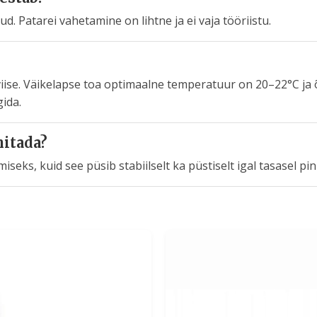
. Patarei vahetamine on lihtne ja ei vaja tööriistu.
viise. Väikelapse toa optimaalne temperatuur on 20–22°C j
gida.
nitada?
iseks, kuid see püsib stabiilselt ka püstiselt igal tasasel pin