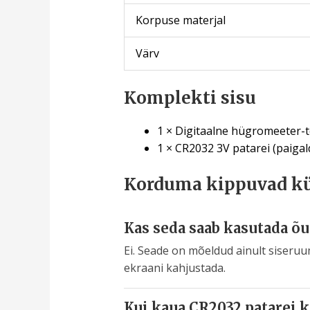
Korpuse materjal
Värv
Komplekti sisu
1 × Digitaalne hügromeeter-
1 × CR2032 3V patarei (paigal
Korduma kippuvad k
Kas seda saab kasutada õu
Ei. Seade on mõeldud ainult siseru
ekraani kahjustada.
Kui kaua CR2032 patarei k