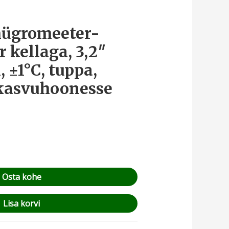
hügromeeter-
 kellaga, 3,2″
 ±1°C, tuppa,
 kasvuhoonesse
Osta kohe
Lisa korvi