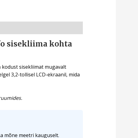
o sisekliima kohta
a kodust sisekliimat mugavalt
gel 3,2-tollisel LCD-ekraanil, mida
eruumides.
ka mõne meetri kauguselt.