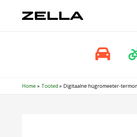
Skip
to
content
Home
Tooted
Digitaalne hügromeeter-termome