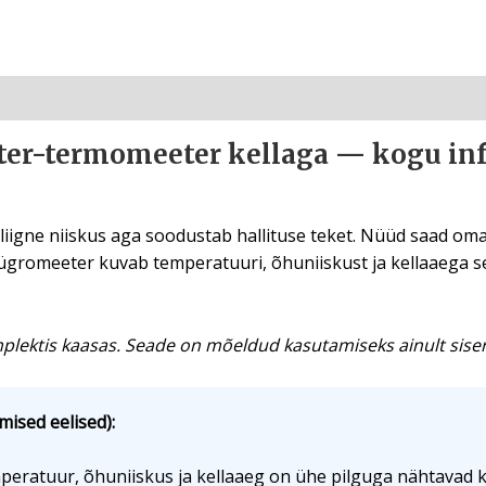
er-termomeeter kellaga — kogu inf
, liigne niiskus aga soodustab hallituse teket. Nüüd saad om
ügromeeter kuvab temperatuuri, õhuniiskust ja kellaaega sel
plektis kaasas. Seade on mõeldud kasutamiseks ainult sis
mised eelised):
eratuur, õhuniiskus ja kellaaeg on ühe pilguga nähtavad 