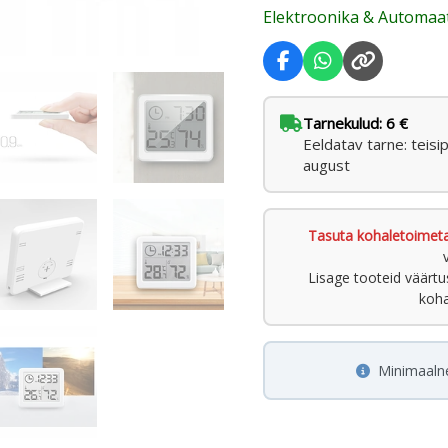
Elektroonika & Automaa
Tarnekulud: 6 €
Eeldatav tarne: teisi
august
Tasuta kohaletoimet
Lisage tooteid väärt
koha
Minimaaln