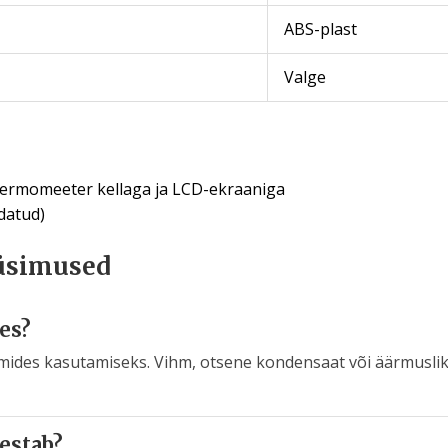
ABS-plast
Valge
termomeeter kellaga ja LCD-ekraaniga
datud)
üsimused
es?
umides kasutamiseks. Vihm, otsene kondensaat või äärmuslik
estab?