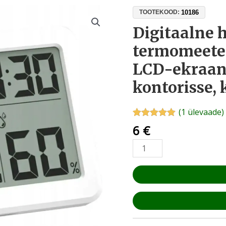
Digitaalne
10186
TOOTEKOOD:
hügromeeter-
Digitaalne 
termomeeter
termomeeter
kellaga,
3,2"
LCD-ekraan,
LCD-
kontorisse,
ekraan,
±1°C,
tuppa,
(
1
ülevaade)
kontorisse,
Hinnatud
1
6
€
5.00
/5
kasvuhoonesse
kliendi
kogus
hinnangu
põhjal