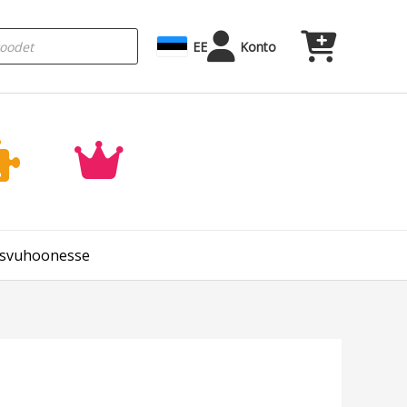
EE
Konto
kasvuhoonesse