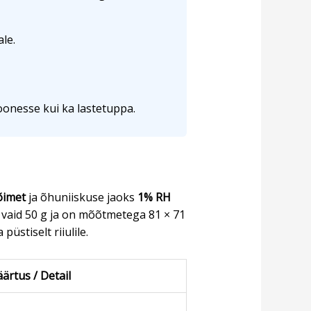
ale.
oonesse kui ka lastetuppa.
õimet
ja õhuniiskuse jaoks
1% RH
vaid 50 g ja on mõõtmetega 81 × 71
stiselt riiulile.
ärtus / Detail