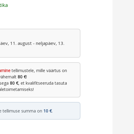
tika
päev, 11. august - neljapäev, 13.
amine
tellimustele, mille väärtus on
vähemalt
80 €
!
usega
80 €
, et kvalifitseeruda tasuta
letoimetamiseks!
e tellimuse summa on
10 €
.