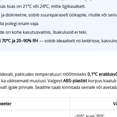
as toas on 21°C või 24°C, mitte ligikaudselt.
 ja diskreetne, sobib suurepäraselt öökapile, riiulile või sein
la polegi enam vaja.
e on kohe kasutusvalmis, lisakulusid ei teki.
i 70°C ja 20–90% RH
— sobib ideaalselt nii keldrisse, kasvuh
idevalt, pakkudes temperatuuri mõõtmiseks
0,1°C eraldusv
a ka väiksemaid muutusi. Valgest
ABS-plastist
korpus kaalub 
 igale pinnale. Seadme saab kinnitada seinale või asetada pü
eeter
Vä
-10°C kuni 70°C