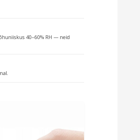
a õhuniiskus 40–60% RH — neid
nal.