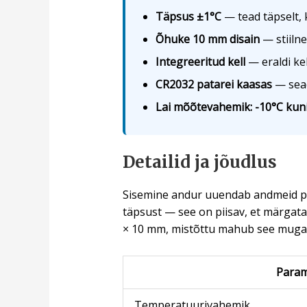
Täpsus ±1°C
— tead täpselt, k
Õhuke 10 mm disain
— stiilne
Integreeritud kell
— eraldi kel
CR2032 patarei kaasas
— sead
Lai mõõtevahemik: -10°C kun
Detailid ja jõudlus
Sisemine andur uuendab andmeid p
täpsust — see on piisav, et märgat
× 10 mm, mistõttu mahub see mugavalt
Param
Temperatuurivahemik